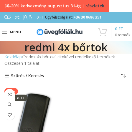
10-20% kedvezmény augusztus 31-ig |
részletek
0
0
FT
Ügyfélszolgálat:
+36 30 8686 351
0
FT
MENÜ
0
termék
redmi 4x bőrtok
Kezdőlap
“redmi 4x bőrtok” címkével rendelkező termékek
Összesen 1 találat
Szűrés / Keresés
-14%
ELFOGYOTT