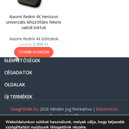
Xiaomi Redmi 4X Herisson
univerzális kihúzófüles fekete
valódi bőrtok
Xiaomi Redmi 4X bőrtokok
2.990
Ft
3.490
Ft
TOVÁBB OLVASOM
ELÉRHETŐSÉGEK
CÉGADATOK
OLDALAK
ÚJ TERMÉKEK
ÜvegFóliák.hu
2026 Minden jog fenntartva |
Készítette:
Gasztro Net Kft.
Weboldalunkon sütiket használunk, melyek célja, hogy teljesebb
szolgáltatást nyújtsunk látogatóink részére.