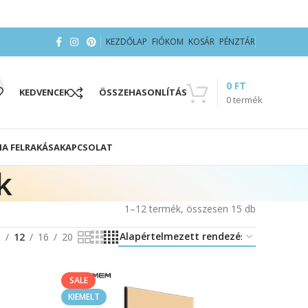
KEZDŐLAP
FIÓKOM
KOSÁR
PÉNZTÁR
0
FT
KEDVENCEK
ÖSSZEHASONLÍTÁS
0
termék
IA FELRAKÁSA
KAPCSOLAT
k
1–12 termék, összesen 15 db
8
12
16
20
SALE
KIEMELT