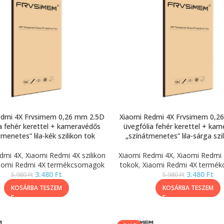
edmi 4X Frvsimem 0,26 mm 2.5D
Xiaomi Redmi 4X Frvsimem 0,2
a fehér kerettel + kameravédős
üvegfólia fehér kerettel + ka
menetes” lila-kék szilikon tok
„színátmenetes” lila-sárga szi
dmi 4X
,
Xiaomi Redmi 4X szilikon
Xiaomi Redmi 4X
,
Xiaomi Redmi 4
aomi Redmi 4X termékcsomagok
tokok
,
Xiaomi Redmi 4X termé
3.480
Ft
3.480
Ft
5.980
Ft
5.980
Ft
KOSÁRBA TESZEM
KOSÁRBA TESZEM