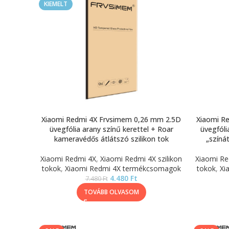
KIEMELT
Xiaomi Redmi 4X Frvsimem 0,26 mm 2.5D
Xiaomi R
üvegfólia arany színű kerettel + Roar
üvegfóli
kameravédős átlátszó szilikon tok
„színát
Xiaomi Redmi 4X
,
Xiaomi Redmi 4X szilikon
Xiaomi Re
tokok
,
Xiaomi Redmi 4X termékcsomagok
tokok
,
Xi
4.480
Ft
7.480
Ft
TOVÁBB OLVASOM