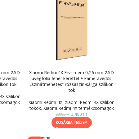
6 mm 2.5D
Xiaomi Redmi 4X Frvsimem 0,26 mm 2.5D
meravédős
üvegfólia fehér kerettel + kameravédős
likon tok
„színátmenetes” rózsaszín-sárga szilikon
tok
X szilikon
kcsomagok
Xiaomi Redmi 4X
,
Xiaomi Redmi 4X szilikon
tokok
,
Xiaomi Redmi 4X termékcsomagok
3.480
Ft
5.980
Ft
KOSÁRBA TESZEM