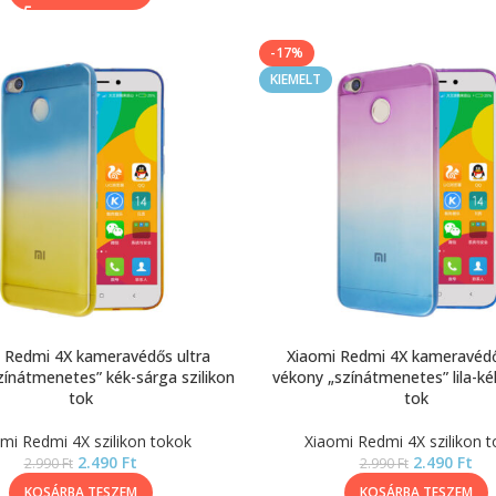
-17%
KIEMELT
 Redmi 4X kameravédős ultra
Xiaomi Redmi 4X kameravédő
zínátmenetes” kék-sárga szilikon
vékony „színátmenetes” lila-kék
tok
tok
mi Redmi 4X szilikon tokok
Xiaomi Redmi 4X szilikon 
2.490
Ft
2.490
Ft
2.990
Ft
2.990
Ft
KOSÁRBA TESZEM
KOSÁRBA TESZEM