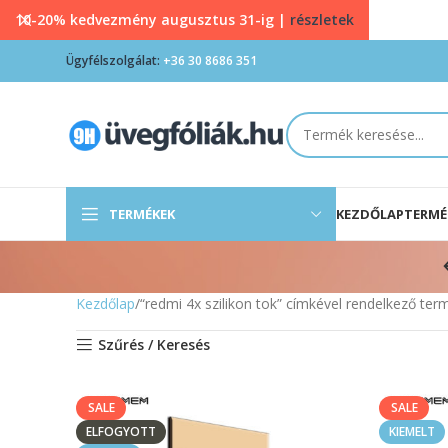
10-20% kedvezmény augusztus 31-ig |
részletek
Ügyfélszolgálat:
+36 30 8686 351
TERMÉKEK
KEZDŐLAP
TERMÉ
Kezdőlap
“redmi 4x szilikon tok” címkével rendelkező te
Szűrés / Keresés
SALE
SALE
ELFOGYOTT
KIEMELT