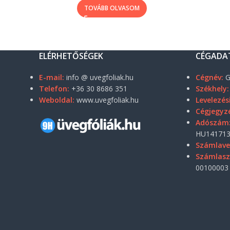
TOVÁBB OLVASOM
ELÉRHETŐSÉGEK
CÉGADA
E-mail:
info @ uvegfoliak.hu
Cégnév:
G
Telefon:
+36 30 8686 351
Székhely:
Weboldal:
www.uvegfoliak.hu
Levelezés
Cégjegyz
Adószám
HU141713
Számlave
Számlas
00100003