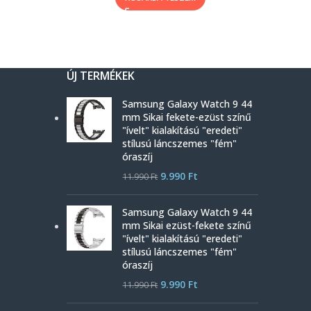
ÚJ TERMÉKEK
Samsung Galaxy Watch 9 44
mm Sikai fekete-ezüst színű
"ívelt" kialakítású "eredeti"
stílusú láncszemes "fém"
óraszíj
9.990
Ft
11.990
Ft
Samsung Galaxy Watch 9 44
mm Sikai ezüst-fekete színű
"ívelt" kialakítású "eredeti"
stílusú láncszemes "fém"
óraszíj
9.990
Ft
11.990
Ft