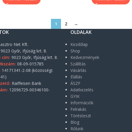
1
2
→
TOK
OLDALAK
asztro Net Kft.
Kezdőlap
9023 Győr, Ifjúság krt. 8.
Shop
i cím:
9023 Győr, Ifjúság krt. 8.
Kedvezmények
ékszám:
08-09-015785
Szállítás
:
14171341-2-08 (közösségi:
Vásárlás
41)
Elállás
zető:
Raiffeisen Bank
ÁSZF
zám:
12096729-00346100-
Adatkezelés
GYIK
Információk
Felrakás
Törésteszt
Blog
Rólunk