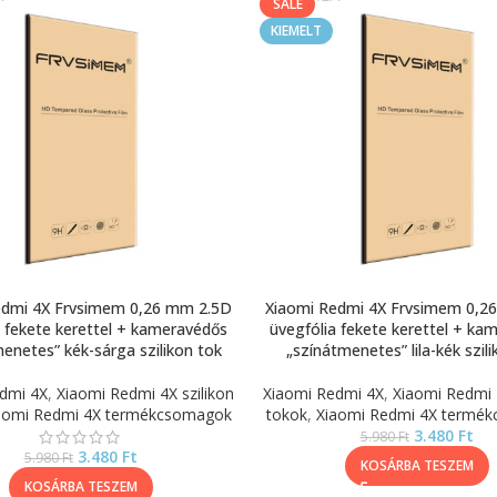
SALE
KIEMELT
edmi 4X Frvsimem 0,26 mm 2.5D
Xiaomi Redmi 4X Frvsimem 0,2
a fekete kerettel + kameravédős
üvegfólia fekete kerettel + ka
enetes” kék-sárga szilikon tok
„színátmenetes” lila-kék szil
dmi 4X
,
Xiaomi Redmi 4X szilikon
Xiaomi Redmi 4X
,
Xiaomi Redmi 4
aomi Redmi 4X termékcsomagok
tokok
,
Xiaomi Redmi 4X termé
3.480
Ft
5.980
Ft
3.480
Ft
5.980
Ft
KOSÁRBA TESZEM
KOSÁRBA TESZEM