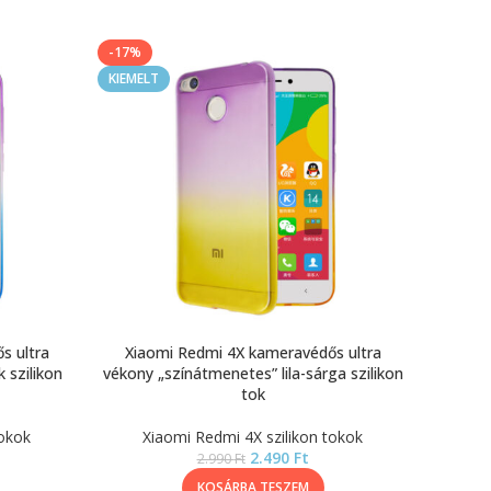
-17%
KIEMELT
s ultra
Xiaomi Redmi 4X kameravédős ultra
 szilikon
vékony „színátmenetes” lila-sárga szilikon
tok
tokok
Xiaomi Redmi 4X szilikon tokok
2.490
Ft
2.990
Ft
KOSÁRBA TESZEM