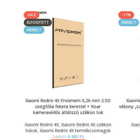
SALE
-17%
ELFOGYOTT
KIEMELT
KIEMELT
Xiaomi Redmi 4X Frvsimem 0,26 mm 2.5D
Xiaomi
üvegfólia fekete kerettel + Roar
vékony „s
kameravédős átlátszó szilikon tok
Xiaomi Redmi 4X
,
Xiaomi Redmi 4X szilikon
Xiao
tokok
,
Xiaomi Redmi 4X termékcsomagok
4.480
Ft
7.480
Ft