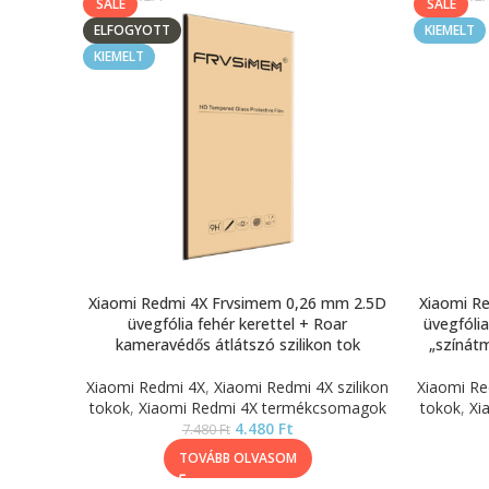
SALE
SALE
ELFOGYOTT
KIEMELT
KIEMELT
Xiaomi Redmi 4X Frvsimem 0,26 mm 2.5D
Xiaomi R
üvegfólia fehér kerettel + Roar
üvegfóli
kameravédős átlátszó szilikon tok
„színátm
Xiaomi Redmi 4X
,
Xiaomi Redmi 4X szilikon
Xiaomi Re
tokok
,
Xiaomi Redmi 4X termékcsomagok
tokok
,
Xi
4.480
Ft
7.480
Ft
TOVÁBB OLVASOM