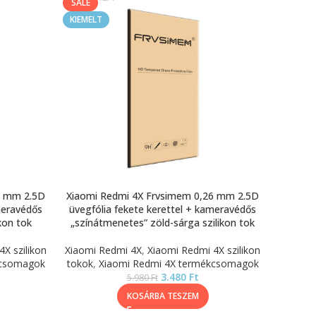
SALE
KIEMELT
6 mm 2.5D
Xiaomi Redmi 4X Frvsimem 0,26 mm 2.5D
meravédős
üvegfólia fekete kerettel + kameravédős
ikon tok
„színátmenetes” zöld-sárga szilikon tok
X szilikon
Xiaomi Redmi 4X
,
Xiaomi Redmi 4X szilikon
kcsomagok
tokok
,
Xiaomi Redmi 4X termékcsomagok
3.480
Ft
5.980
Ft
KOSÁRBA TESZEM