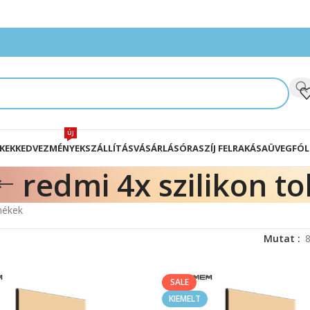
ÚJ
KEK
KEDVEZMÉNYEK
SZÁLLÍTÁS
VÁSÁRLÁS
ÓRASZÍJ FELRAKÁSA
ÜVEGFÓL
redmi 4x szilikon to
rmékek
Mutat
SALE
KIEMELT