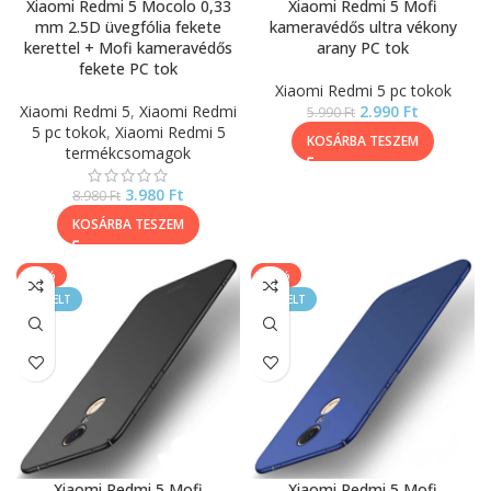
Xiaomi Redmi 5 Mocolo 0,33
Xiaomi Redmi 5 Mofi
mm 2.5D üvegfólia fekete
kameravédős ultra vékony
kerettel + Mofi kameravédős
arany PC tok
fekete PC tok
Xiaomi Redmi 5 pc tokok
Xiaomi Redmi 5
,
Xiaomi Redmi
2.990
Ft
5.990
Ft
5 pc tokok
,
Xiaomi Redmi 5
KOSÁRBA TESZEM
termékcsomagok
3.980
Ft
8.980
Ft
KOSÁRBA TESZEM
-50%
-50%
KIEMELT
KIEMELT
Xiaomi Redmi 5 Mofi
Xiaomi Redmi 5 Mofi