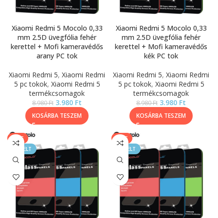
Xiaomi Redmi 5 Mocolo 0,33
Xiaomi Redmi 5 Mocolo 0,33
mm 2.5D üvegfólia fehér
mm 2.5D üvegfólia fehér
kerettel + Mofi kameravédős
kerettel + Mofi kameravédős
arany PC tok
kék PC tok
Xiaomi Redmi 5
,
Xiaomi Redmi
Xiaomi Redmi 5
,
Xiaomi Redmi
5 pc tokok
,
Xiaomi Redmi 5
5 pc tokok
,
Xiaomi Redmi 5
termékcsomagok
termékcsomagok
3.980
Ft
3.980
Ft
8.980
Ft
8.980
Ft
KOSÁRBA TESZEM
KOSÁRBA TESZEM
SALE
SALE
KIEMELT
KIEMELT