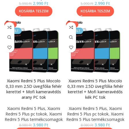
2.990
Ft
2.990
Ft
5.990
Ft
5.990
Ft
KOSÁRBA TESZEM
KOSÁRBA TESZEM
SALE
SALE
KIEMELT
KIEMELT
Xiaomi Redmi 5 Plus Mocolo
Xiaomi Redmi 5 Plus Mocolo
0,33 mm 2.5D üvegfólia fehér
0,33 mm 2.5D üvegfólia fehér
kerettel + Mofi kameravédős
kerettel + Mofi kameravédős
arany PC tok
kék PC tok
Xiaomi Redmi 5 Plus
,
Xiaomi
Xiaomi Redmi 5 Plus
,
Xiaomi
Redmi 5 Plus pc tokok
,
Xiaomi
Redmi 5 Plus pc tokok
,
Xiaomi
Redmi 5 Plus termékcsomagok
Redmi 5 Plus termékcsomagok
3.980
Ft
3.980
Ft
8.980
Ft
8.980
Ft