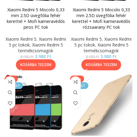
Xiaomi Redmi 5 Mocolo 0,33
Xiaomi Redmi 5 Mocolo 0,33
mm 2.5D üvegfólia fehér
mm 2.5D üvegfólia fehér
kerettel + Mofi kameravédős
kerettel + Mofi kameravédős
piros PC tok
rózsaarany PC tok
Xiaomi Redmi 5
,
Xiaomi Redmi
Xiaomi Redmi 5
,
Xiaomi Redmi
5 pc tokok
,
Xiaomi Redmi 5
5 pc tokok
,
Xiaomi Redmi 5
termékcsomagok
termékcsomagok
3.980
Ft
3.980
Ft
8.980
Ft
8.980
Ft
KOSÁRBA TESZEM
KOSÁRBA TESZEM
SALE
-50%
KIEMELT
KIEMELT