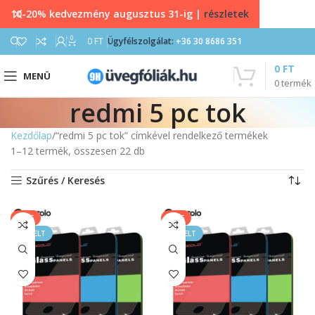
10-20% kedvezmény augusztus 31-ig |
részletek
0
0
FT
Ügyfélszolgálat:
+36 30 8686 351
0
FT
MENÜ
0
termék
redmi 5 pc tok
Kezdőlap
“redmi 5 pc tok” címkével rendelkező termékek
1–12 termék, összesen 22 db
Szűrés / Keresés
SALE
SALE
KIEMELT
KIEMELT