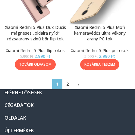
Xiaomi Redmi 5 Plus Dux Ducis
Xiaomi Redmi 5 Plus Mofi
mágneses „oldalra nyíló”
kameravédős ultra vékony
rózsaarany színű bőr flip tok
arany PC tok
Xiaomi Redmi 5 Plus flip tokok
Xiaomi Redmi 5 Plus pc tokok
2.990
Ft
2.990
Ft
5.990
Ft
5.990
Ft
TOVÁBB OLVASOM
KOSÁRBA TESZEM
1
2
→
ELÉRHETŐSÉGEK
CÉGADATOK
OLDALAK
ÚJ TERMÉKEK