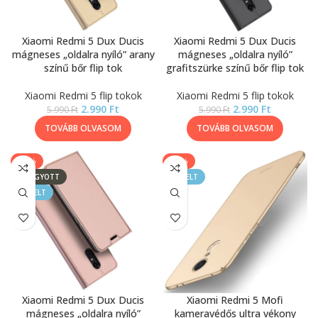
Xiaomi Redmi 5 Dux Ducis
Xiaomi Redmi 5 Dux Ducis
mágneses „oldalra nyíló” arany
mágneses „oldalra nyíló”
színű bőr flip tok
grafitszürke színű bőr flip tok
Xiaomi Redmi 5 flip tokok
Xiaomi Redmi 5 flip tokok
2.990
Ft
2.990
Ft
5.990
Ft
5.990
Ft
TOVÁBB OLVASOM
TOVÁBB OLVASOM
-50%
-50%
ELFOGYOTT
KIEMELT
KIEMELT
Xiaomi Redmi 5 Dux Ducis
Xiaomi Redmi 5 Mofi
mágneses „oldalra nyíló”
kameravédős ultra vékony