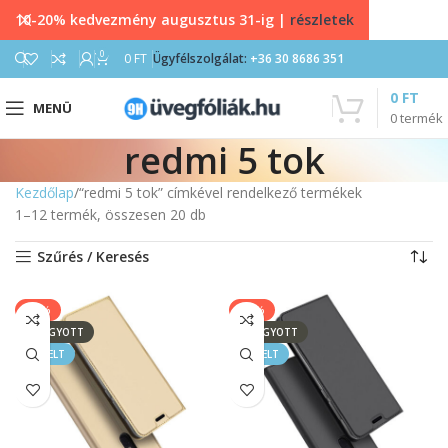
10-20% kedvezmény augusztus 31-ig |
részletek
0
0
FT
Ügyfélszolgálat:
+36 30 8686 351
0
FT
MENÜ
0
termék
redmi 5 tok
Kezdőlap
“redmi 5 tok” címkével rendelkező termékek
1–12 termék, összesen 20 db
Szűrés / Keresés
-50%
-50%
ELFOGYOTT
ELFOGYOTT
KIEMELT
KIEMELT