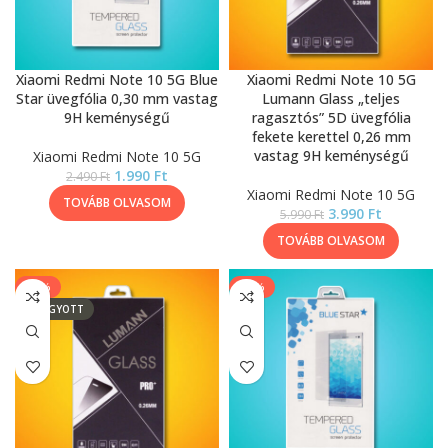
Xiaomi Redmi Note 10 5G Blue
Xiaomi Redmi Note 10 5G
Star üvegfólia 0,30 mm vastag
Lumann Glass „teljes
9H keménységű
ragasztós” 5D üvegfólia
fekete kerettel 0,26 mm
vastag 9H keménységű
Xiaomi Redmi Note 10 5G
1.990
Ft
2.490
Ft
Xiaomi Redmi Note 10 5G
TOVÁBB OLVASOM
3.990
Ft
5.990
Ft
TOVÁBB OLVASOM
-17%
-20%
ELFOGYOTT