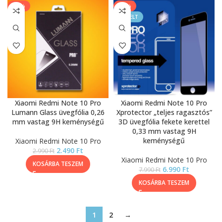
-17%
-13%
KIEMELT
Xiaomi Redmi Note 10 Pro
Xiaomi Redmi Note 10 Pro
Lumann Glass üvegfólia 0,26
Xprotector „teljes ragasztós”
mm vastag 9H keménységű
3D üvegfólia fekete kerettel
0,33 mm vastag 9H
keménységű
Xiaomi Redmi Note 10 Pro
2.490
Ft
2.990
Ft
Xiaomi Redmi Note 10 Pro
KOSÁRBA TESZEM
6.990
Ft
7.990
Ft
KOSÁRBA TESZEM
1
2
→