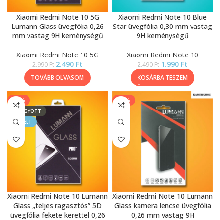
Xiaomi Redmi Note 10 5G
Xiaomi Redmi Note 10 Blue
Lumann Glass üvegfólia 0,26
Star üvegfólia 0,30 mm vastag
mm vastag 9H keménységű
9H keménységű
Xiaomi Redmi Note 10 5G
Xiaomi Redmi Note 10
2.490
Ft
1.990
Ft
2.990
Ft
2.490
Ft
TOVÁBB OLVASOM
KOSÁRBA TESZEM
-33%
-13%
ELFOGYOTT
KIEMELT
Xiaomi Redmi Note 10 Lumann
Xiaomi Redmi Note 10 Lumann
Glass „teljes ragasztós” 5D
Glass kamera lencse üvegfólia
üvegfólia fekete kerettel 0,26
0,26 mm vastag 9H