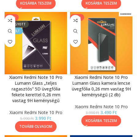
KOSÁRBA TESZEM
KOSÁRBA TESZEM
-33%
-13%
ELFOGYOTT
KIEMELT
Xiaomi Redmi Note 10 Pro
Xiaomi Redmi Note 10 Pro
Lumann Glass „teljes
Lumann Glass kamera lencse
ragasztós” 5D üvegfólia
üvegfólia 0,26 mm vastag 9H
fekete kerettel 0,26 mm
keménységű (2 db)
vastag 9H keménységű
Xiaomi Redmi Note 10 Pro
Xiaomi Redmi Note 10 Pro
3.490
Ft
3.990
Ft
3.990
Ft
5.990
Ft
KOSÁRBA TESZEM
TOVÁBB OLVASOM