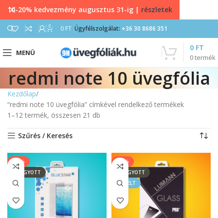
10-20% kedvezmény augusztus 31-ig |
részletek
0
0
FT
Ügyfélszolgálat:
+36 30 8686 351
0
FT
MENÜ
0
termék
redmi note 10 üvegfólia
Kezdőlap
“redmi note 10 üvegfólia” címkével rendelkező termékek
1–12 termék, összesen 21 db
Szűrés / Keresés
-20%
-33%
ELFOGYOTT
ELFOGYOTT
KIEMELT