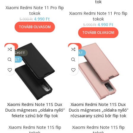
tok
Xiaomi Redmi Note 11 Pro flip
tokok
Xiaomi Redmi Note 11 Pro flip
4.990
Ft
tokok
5.990
Ft
4.990
Ft
5.990
Ft
TOVÁBB OLVASOM
TOVÁBB OLVASOM
-17%
-17%
ELFOGYOTT
KIEMELT
KIEMELT
Xiaomi Redmi Note 11S Dux
Xiaomi Redmi Note 11S Dux
Ducis mágneses „oldalra nyíló”
Ducis mágneses „oldalra nyíló”
fekete színű bőr flip tok
rózsaarany színű bőr flip tok
Xiaomi Redmi Note 11S flip
Xiaomi Redmi Note 11S flip
tokok
tokok