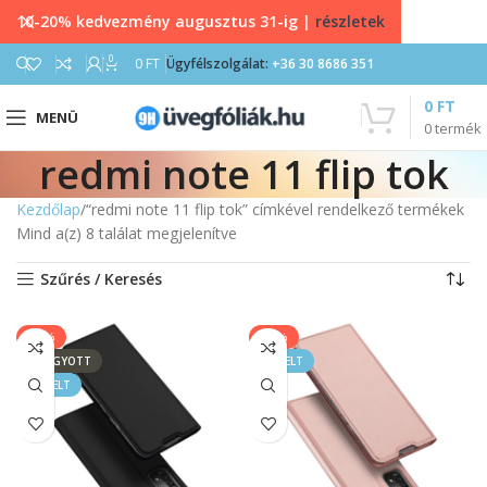
10-20% kedvezmény augusztus 31-ig |
részletek
0
0
FT
Ügyfélszolgálat:
+36 30 8686 351
0
FT
MENÜ
0
termék
redmi note 11 flip tok
Kezdőlap
“redmi note 11 flip tok” címkével rendelkező termékek
Mind a(z) 8 találat megjelenítve
Szűrés / Keresés
-17%
-17%
ELFOGYOTT
KIEMELT
KIEMELT