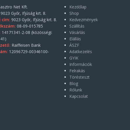
asztro Net Kft.
Kezdőlap
9023 Győr, Ifjúság krt. 8.
Shop
i cím:
9023 Győr, Ifjúság krt. 8.
Kedvezmények
ékszám:
08-09-015785
Szállítás
:
14171341-2-08 (közösségi:
Vásárlás
41)
Elállás
zető:
Raiffeisen Bank
ÁSZF
zám:
12096729-00346100-
Adatkezelés
GYIK
Információk
Felrakás
Törésteszt
Blog
Rólunk
Kapcsolat