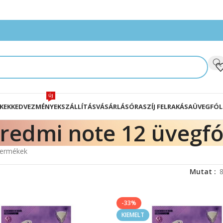
ÚJ
KEK
KEDVEZMÉNYEK
SZÁLLÍTÁS
VÁSÁRLÁS
ÓRASZÍJ FELRAKÁSA
ÜVEGFÓL
redmi note 12 üvegfó
 termékek
Mutat
-33%
KIEMELT