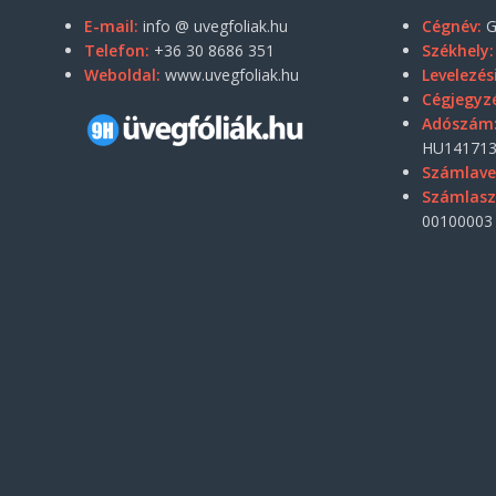
E-mail:
info @ uvegfoliak.hu
Cégnév:
G
Telefon:
+36 30 8686 351
Székhely:
Weboldal:
www.uvegfoliak.hu
Levelezés
Cégjegyz
Adószám
HU141713
Számlave
Számlas
00100003