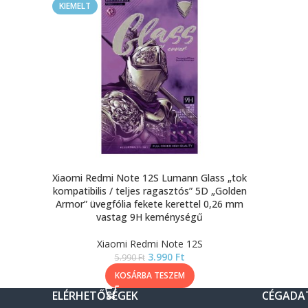
KIEMELT
Xiaomi Redmi Note 12S Lumann Glass „tok
kompatibilis / teljes ragasztós” 5D „Golden
Armor” üvegfólia fekete kerettel 0,26 mm
vastag 9H keménységű
Xiaomi Redmi Note 12S
3.990
Ft
5.990
Ft
KOSÁRBA TESZEM
ELÉRHETŐSÉGEK
CÉGADA