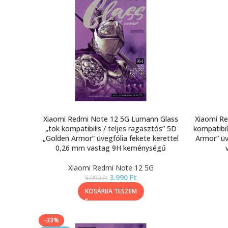
Xiaomi Redmi Note 12 5G Lumann Glass
Xiaomi R
„tok kompatibilis / teljes ragasztós” 5D
kompatibil
„Golden Armor” üvegfólia fekete kerettel
Armor” üv
0,26 mm vastag 9H keménységű
Xiaomi Redmi Note 12 5G
3.990
Ft
5.990
Ft
KOSÁRBA TESZEM
-33%