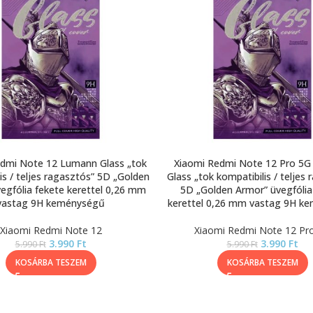
edmi Note 12 Lumann Glass „tok
Xiaomi Redmi Note 12 Pro 5
is / teljes ragasztós” 5D „Golden
Glass „tok kompatibilis / teljes
egfólia fekete kerettel 0,26 mm
5D „Golden Armor” üvegfólia
vastag 9H keménységű
kerettel 0,26 mm vastag 9H k
Xiaomi Redmi Note 12
Xiaomi Redmi Note 12 Pr
3.990
Ft
3.990
Ft
5.990
Ft
5.990
Ft
KOSÁRBA TESZEM
KOSÁRBA TESZEM