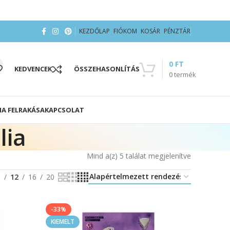
KEZDŐLAP
FIÓKOM
KOSÁR
PÉNZTÁR
0
FT
KEDVENCEK
ÖSSZEHASONLÍTÁS
0
termék
IA FELRAKÁSA
KAPCSOLAT
lia
Mind a(z) 5 találat megjelenítve
8
12
16
20
-33%
KIEMELT