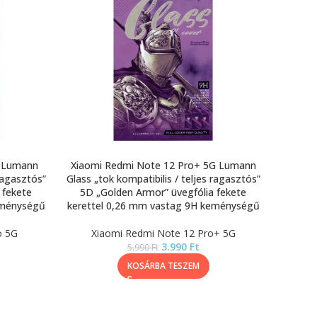
G Lumann
Xiaomi Redmi Note 12 Pro+ 5G Lumann
 ragasztós”
Glass „tok kompatibilis / teljes ragasztós”
 fekete
5D „Golden Armor” üvegfólia fekete
eménységű
kerettel 0,26 mm vastag 9H keménységű
o 5G
Xiaomi Redmi Note 12 Pro+ 5G
3.990
Ft
5.990
Ft
KOSÁRBA TESZEM