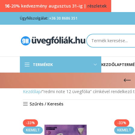
10-20% kedvezmény augusztus 31-ig |
részletek
Ügyfélszolgálat:
+36 30 8686 351
TERMÉKEK
KEZDŐLAP
TERMÉ
Kezdőlap
“redmi note 12 üvegfólia” címkével rendelkező
Szűrés / Keresés
-33%
-33%
KIEMELT
KIEMELT