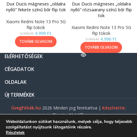
Dux Ducis mágneses „oldalra
Dux Ducis mágneses „oldalra
nyíló” fekete színű bőr flip tok
nyíló” rózsaarany színű bőr flip
tok
Xiaomi Redmi Note 13 Pro 5G
flip tokok
Xiaomi Redmi Note 13 Pro 5G
4.990
Ft
flip tokok
5.990
Ft
4.990
Ft
5.990
Ft
TOVÁBB OLVASOM
TOVÁBB OLVASOM
ELÉRHETŐSÉGEK
CÉGADATOK
OLDALAK
ÚJ TERMÉKEK
ÜvegFóliák.hu
2026 Minden jog fenntartva |
Készítette:
Gasztro Net Kft.
Weboldalunkon sütiket használunk, melyek célja, hogy teljesebb
szolgáltatást nyújtsunk látogatóink részére.
Részletek