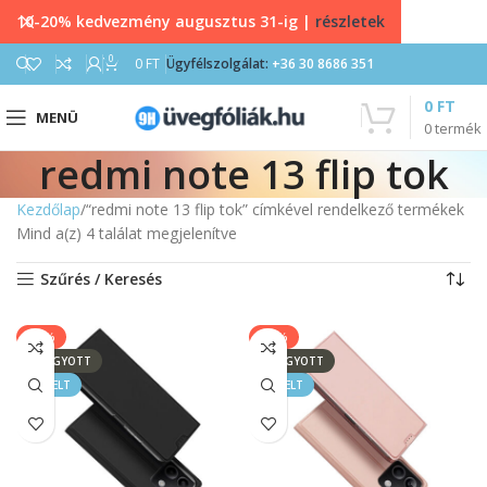
10-20% kedvezmény augusztus 31-ig |
részletek
0
0
FT
Ügyfélszolgálat:
+36 30 8686 351
0
FT
MENÜ
0
termék
redmi note 13 flip tok
Kezdőlap
“redmi note 13 flip tok” címkével rendelkező termékek
Mind a(z) 4 találat megjelenítve
Szűrés / Keresés
-17%
-17%
ELFOGYOTT
ELFOGYOTT
KIEMELT
KIEMELT