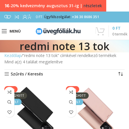
10-20% kedvezmény augusztus 31-ig |
részletek
0
0
FT
Ügyfélszolgálat:
+36 30 8686 351
0
FT
MENÜ
0
termék
redmi note 13 tok
Kezdőlap
“redmi note 13 tok” címkével rendelkező termékek
Mind a(z) 4 találat megjelenítve
Szűrés / Keresés
-17%
-17%
ELFOGYOTT
ELFOGYOTT
KIEMELT
KIEMELT