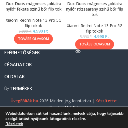
Dux Ducis mágneses „oldalra
Dux Ducis mágneses „oldalra
nyíló” fekete színű bőr flip tok
nyíló” rózsaarany színű bőr flip
tok
Xiaomi Redmi Note 13 Pro 5G
flip tokok
Xiaomi Redmi Note 13 Pro 5G
4.990
Ft
flip tokok
5.990
Ft
4.990
Ft
5.990
Ft
TOVÁBB OLVASOM
TOVÁBB OLVASOM
ELÉRHETŐSÉGEK
CÉGADATOK
OLDALAK
ÚJ TERMÉKEK
ÜvegFóliák.hu
2026 Minden jog fenntartva |
Készítette:
Gasztro Net Kft.
Weboldalunkon sütiket használunk, melyek célja, hogy teljesebb
szolgáltatást nyújtsunk látogatóink részére.
Részletek