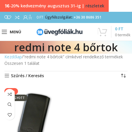
10-20% kedvezmény augusztus 31-ig |
részletek
0
0
FT
Ügyfélszolgálat:
+36 30 8686 351
0
FT
MENÜ
0
termék
redmi note 4 bőrtok
Kezdőlap
“redmi note 4 bőrtok” címkével rendelkező termékek
Összesen 1 találat
Szűrés / Keresés
-14%
ELFOGYOTT