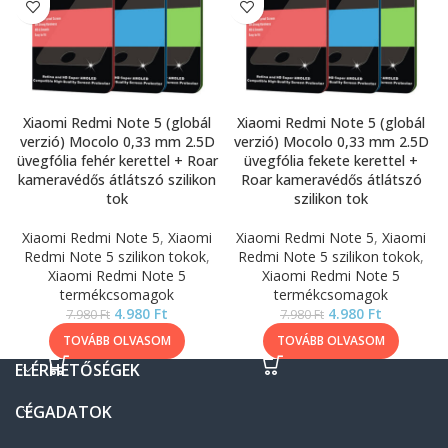
Xiaomi Redmi Note 5 (globál
Xiaomi Redmi Note 5 (globál
verzió) Mocolo 0,33 mm 2.5D
verzió) Mocolo 0,33 mm 2.5D
üvegfólia fehér kerettel + Roar
üvegfólia fekete kerettel +
kameravédős átlátszó szilikon
Roar kameravédős átlátszó
tok
szilikon tok
Xiaomi Redmi Note 5
,
Xiaomi
Xiaomi Redmi Note 5
,
Xiaomi
Redmi Note 5 szilikon tokok
,
Redmi Note 5 szilikon tokok
,
Xiaomi Redmi Note 5
Xiaomi Redmi Note 5
termékcsomagok
termékcsomagok
4.980
Ft
4.980
Ft
7.980
Ft
7.980
Ft
TOVÁBB OLVASOM
TOVÁBB OLVASOM
ELÉRHETŐSÉGEK
CÉGADATOK