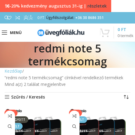
10-20% kedvezmény augusztus 31-ig |
részletek
0
0
FT
Ügyfélszolgálat:
+36 30 8686 351
0
FT
MENÜ
0
termék
redmi note 5
termékcsomag
Kezdőlap
“redmi note 5 termékcsomag” címkével rendelkező termékek
Mind a(z) 2 találat megjelenítve
Szűrés / Keresés
SALE
SALE
ELFOGYOTT
KIEMELT
KIEMELT