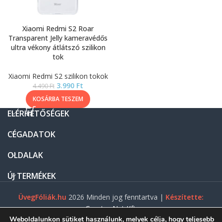
Xiaomi Redmi S2 Roar
Transparent Jelly kameravédős
ultra vékony átlátszó szilikon
tok
Xiaomi Redmi S2 szilikon tokok
3.990
Ft
4.490
Ft
KOSÁRBA TESZEM
ELÉRHETŐSÉGEK
CÉGADATOK
OLDALAK
ÚJ TERMÉKEK
ÜvegFóliák.hu
2026 Minden jog fenntartva |
Készítette:
Gasztro Net Kft.
Weboldalunkon sütiket használunk, melyek célja, hogy teljesebb