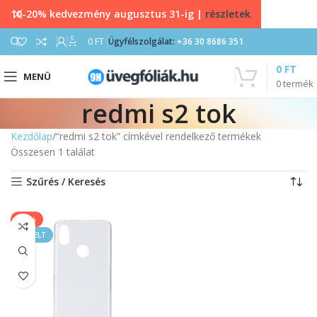
10-20% kedvezmény augusztus 31-ig |
részletek
0
0
FT
Ügyfélszolgálat:
+36 30 8686 351
0
FT
MENÜ
0
termék
redmi s2 tok
Kezdőlap
“redmi s2 tok” címkével rendelkező termékek
Összesen 1 találat
Szűrés / Keresés
-11%
KIEMELT