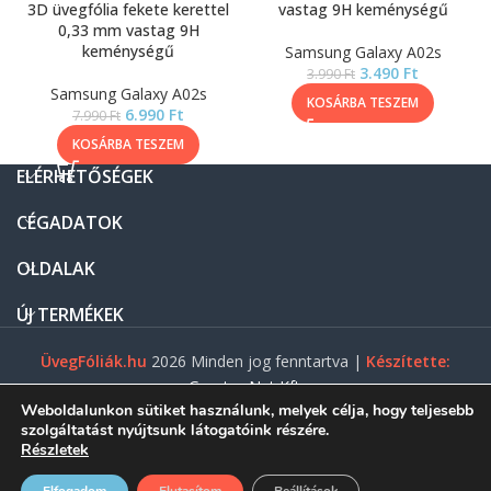
3D üvegfólia fekete kerettel
vastag 9H keménységű
0,33 mm vastag 9H
keménységű
Samsung Galaxy A02s
3.490
Ft
3.990
Ft
Samsung Galaxy A02s
KOSÁRBA TESZEM
6.990
Ft
7.990
Ft
KOSÁRBA TESZEM
ELÉRHETŐSÉGEK
CÉGADATOK
OLDALAK
ÚJ TERMÉKEK
ÜvegFóliák.hu
2026 Minden jog fenntartva |
Készítette:
Gasztro Net Kft.
Weboldalunkon sütiket használunk, melyek célja, hogy teljesebb
szolgáltatást nyújtsunk látogatóink részére.
Részletek
0