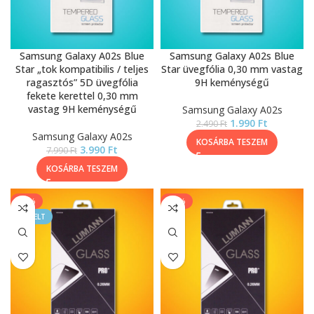
Samsung Galaxy A02s Blue
Samsung Galaxy A02s Blue
Star „tok kompatibilis / teljes
Star üvegfólia 0,30 mm vastag
ragasztós” 5D üvegfólia
9H keménységű
fekete kerettel 0,30 mm
vastag 9H keménységű
Samsung Galaxy A02s
1.990
Ft
2.490
Ft
Samsung Galaxy A02s
KOSÁRBA TESZEM
3.990
Ft
7.990
Ft
KOSÁRBA TESZEM
-33%
-17%
KIEMELT