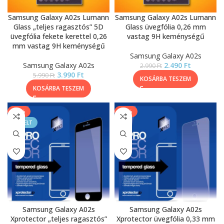
Samsung Galaxy A02s Lumann
Samsung Galaxy A02s Lumann
Glass „teljes ragasztós” 5D
Glass üvegfólia 0,26 mm
üvegfólia fekete kerettel 0,26
vastag 9H keménységű
mm vastag 9H keménységű
Samsung Galaxy A02s
Samsung Galaxy A02s
2.490
Ft
2.990
Ft
3.990
Ft
5.990
Ft
KOSÁRBA TESZEM
KOSÁRBA TESZEM
-13%
-13%
KIEMELT
Samsung Galaxy A02s
Samsung Galaxy A02s
Xprotector „teljes ragasztós”
Xprotector üvegfólia 0,33 mm