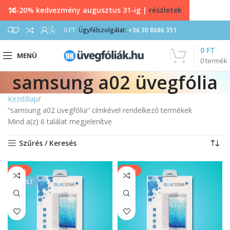
10-20% kedvezmény augusztus 31-ig |
részletek
0
0
FT
Ügyfélszolgálat:
+36 30 8686 351
0
FT
MENÜ
0
termék
samsung a02 üvegfólia
Kezdőlap
“samsung a02 üvegfólia” címkével rendelkező termékek
Mind a(z) 6 találat megjelenítve
Szűrés / Keresés
-50%
-20%
KIEMELT