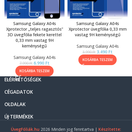
Samsung Galaxy A04s
Samsung Galaxy A04s
Xprotector „teljes ragasztós”
Xprotector üvegfólia 0,33 mm
3D üvegfólia fekete kerettel
vastag 9H keménységű
0,33 mm vastag 9H
keménységű
Samsung Galaxy A04s
3.490
Ft
3.990
Ft
Samsung Galaxy A04s
KOSÁRBA TESZEM
6.990
Ft
7.990
Ft
KOSÁRBA TESZEM
ELÉRHETŐSÉGEK
CÉGADATOK
OLDALAK
ÚJ TERMÉKEK
ÜvegFóliák.hu
2026 Minden jog fenntartva |
Készítette: