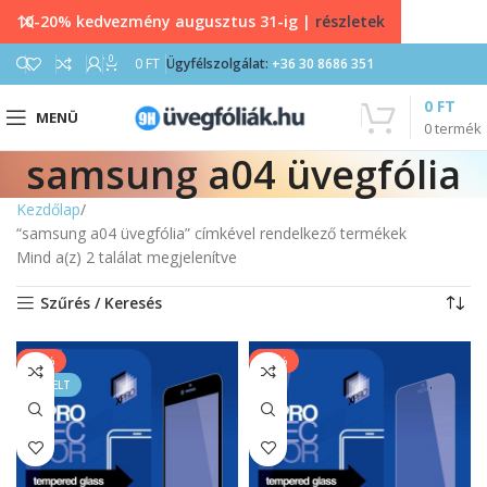
10-20% kedvezmény augusztus 31-ig |
részletek
0
0
FT
Ügyfélszolgálat:
+36 30 8686 351
0
FT
MENÜ
0
termék
samsung a04 üvegfólia
Kezdőlap
“samsung a04 üvegfólia” címkével rendelkező termékek
Mind a(z) 2 találat megjelenítve
Szűrés / Keresés
-13%
-13%
KIEMELT