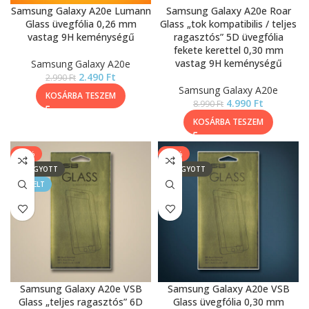
Samsung Galaxy A20e Lumann
Samsung Galaxy A20e Roar
Glass üvegfólia 0,26 mm
Glass „tok kompatibilis / teljes
vastag 9H keménységű
ragasztós” 5D üvegfólia
fekete kerettel 0,30 mm
vastag 9H keménységű
Samsung Galaxy A20e
2.490
Ft
2.990
Ft
Samsung Galaxy A20e
KOSÁRBA TESZEM
4.990
Ft
8.990
Ft
KOSÁRBA TESZEM
-54%
-60%
ELFOGYOTT
ELFOGYOTT
KIEMELT
Samsung Galaxy A20e VSB
Samsung Galaxy A20e VSB
Glass „teljes ragasztós” 6D
Glass üvegfólia 0,30 mm