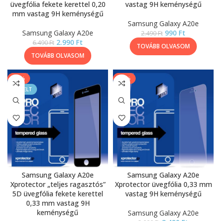
üvegfólia fekete kerettel 0,20
vastag 9H keménységű
mm vastag 9H keménységű
Samsung Galaxy A20e
Samsung Galaxy A20e
990
Ft
2.490
Ft
2.990
Ft
6.490
Ft
TOVÁBB OLVASOM
TOVÁBB OLVASOM
-13%
-13%
KIEMELT
Samsung Galaxy A20e
Samsung Galaxy A20e
Xprotector „teljes ragasztós”
Xprotector üvegfólia 0,33 mm
5D üvegfólia fekete kerettel
vastag 9H keménységű
0,33 mm vastag 9H
keménységű
Samsung Galaxy A20e