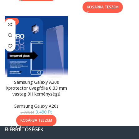
KOSÁRBA TESZEM
-13%
Samsung Galaxy A20s
Xprotector üvegfólia 0,33 mm
vastag 9H keménységű
Samsung Galaxy A20s
3.490
Ft
3.990
Ft
KOSÁRBA TESZEM
ELÉRHETŐSÉGEK