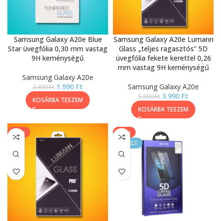
Samsung Galaxy A20e Blue
Samsung Galaxy A20e Lumann
Star üvegfólia 0,30 mm vastag
Glass „teljes ragasztós” 5D
9H keménységű
üvegfólia fekete kerettel 0,26
mm vastag 9H keménységű
Samsung Galaxy A20e
1.990
Ft
Samsung Galaxy A20e
2.490
Ft
3.990
Ft
5.990
Ft
KOSÁRBA TESZEM
KOSÁRBA TESZEM
-17%
-44%
KIEMELT