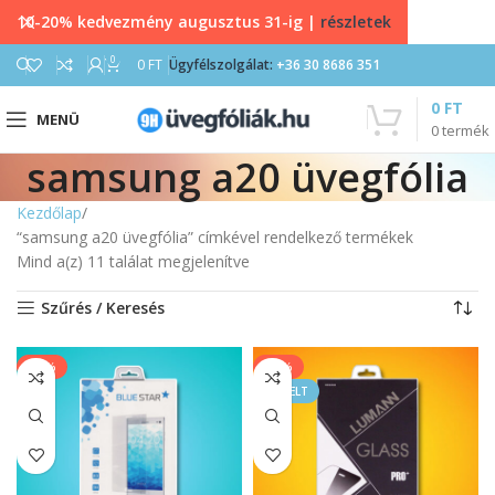
10-20% kedvezmény augusztus 31-ig |
részletek
0
0
FT
Ügyfélszolgálat:
+36 30 8686 351
0
FT
MENÜ
0
termék
samsung a20 üvegfólia
Kezdőlap
“samsung a20 üvegfólia” címkével rendelkező termékek
Mind a(z) 11 találat megjelenítve
Szűrés / Keresés
-20%
-33%
KIEMELT