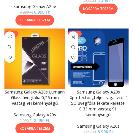
3.490
Ft
3.990
Ft
Samsung Galaxy A20e
KOSÁRBA TESZEM
6.990
Ft
7.990
Ft
KOSÁRBA TESZEM
-17%
-13%
KIEMELT
Samsung Galaxy A20s Lumann
Samsung Galaxy A20s
Glass üvegfólia 0,26 mm
Xprotector „teljes ragasztós”
vastag 9H keménységű
5D üvegfólia fekete kerettel
0,33 mm vastag 9H
keménységű
Samsung Galaxy A20s
2.490
Ft
2.990
Ft
Samsung Galaxy A20s
KOSÁRBA TESZEM
6.990
Ft
7.990
Ft