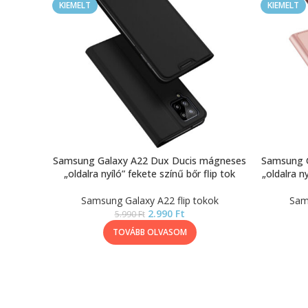
KIEMELT
KIEMELT
Samsung Galaxy A22 Dux Ducis mágneses
Samsung 
„oldalra nyíló” fekete színű bőr flip tok
„oldalra n
Samsung Galaxy A22 flip tokok
Sam
2.990
Ft
5.990
Ft
TOVÁBB OLVASOM