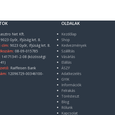
TOK
OLDALAK
asztro Net Kft.
Kezdőlap
9023 Győr, Ifjúság krt. 8.
Shop
i cím:
9023 Győr, Ifjúság krt. 8.
Kedvezmények
ékszám:
08-09-015785
Szállítás
:
14171341-2-08 (közösségi:
Vásárlás
41)
Elállás
zető:
Raiffeisen Bank
ÁSZF
zám:
12096729-00346100-
Adatkezelés
GYIK
Információk
Felrakás
Törésteszt
Blog
Rólunk
Kapcsolat