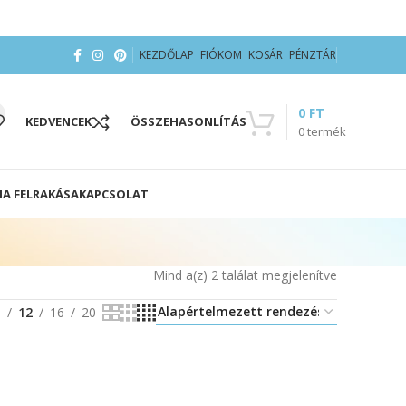
KEZDŐLAP
FIÓKOM
KOSÁR
PÉNZTÁR
0
FT
KEDVENCEK
ÖSSZEHASONLÍTÁS
0
termék
IA FELRAKÁSA
KAPCSOLAT
Mind a(z) 2 találat megjelenítve
8
12
16
20