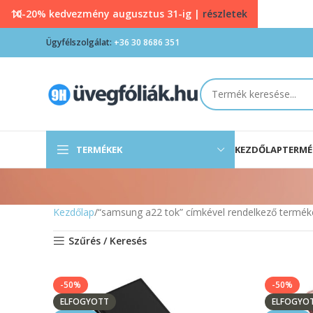
10-20% kedvezmény augusztus 31-ig |
részletek
Ügyfélszolgálat:
+36 30 8686 351
TERMÉKEK
KEZDŐLAP
TERMÉ
Kezdőlap
“samsung a22 tok” címkével rendelkező termék
Szűrés / Keresés
-50%
-50%
ELFOGYOTT
ELFOGYO