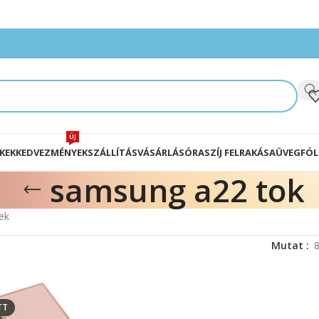
ÚJ
KEK
KEDVEZMÉNYEK
SZÁLLÍTÁS
VÁSÁRLÁS
ÓRASZÍJ FELRAKÁSA
ÜVEGFÓL
samsung a22 tok
ek
Mutat
TT