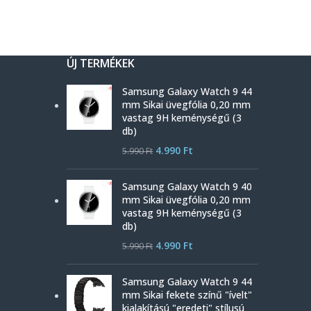
ÚJ TERMÉKEK
Samsung Galaxy Watch 9 44
mm Sikai üvegfólia 0,20 mm
vastag 9H keménységű (3
db)
4.990
Ft
5.990
Ft
Samsung Galaxy Watch 9 40
mm Sikai üvegfólia 0,20 mm
vastag 9H keménységű (3
db)
4.990
Ft
5.990
Ft
Samsung Galaxy Watch 9 44
mm Sikai fekete színű "ívelt"
kialakítású "eredeti" stílusú