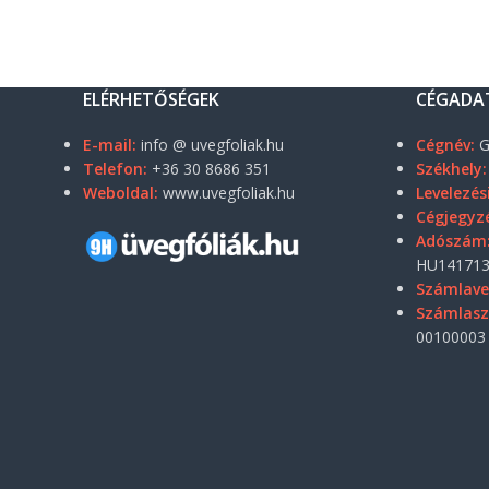
ELÉRHETŐSÉGEK
CÉGADA
E-mail:
info @ uvegfoliak.hu
Cégnév:
G
Telefon:
+36 30 8686 351
Székhely:
Weboldal:
www.uvegfoliak.hu
Levelezés
Cégjegyz
Adószám
HU141713
Számlave
Számlas
00100003