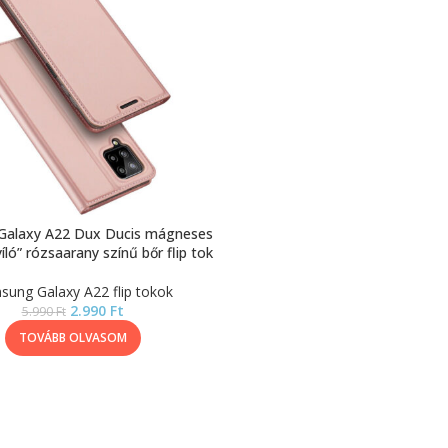
Galaxy A22 Dux Ducis mágneses
yíló” rózsaarany színű bőr flip tok
sung Galaxy A22 flip tokok
2.990
Ft
5.990
Ft
TOVÁBB OLVASOM