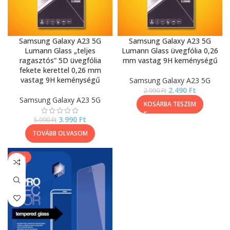
Samsung Galaxy A23 5G
Samsung Galaxy A23 5G
Lumann Glass „teljes
Lumann Glass üvegfólia 0,26
ragasztós” 5D üvegfólia
mm vastag 9H keménységű
fekete kerettel 0,26 mm
vastag 9H keménységű
Samsung Galaxy A23 5G
2.490
Ft
2.990
Ft
Samsung Galaxy A23 5G
KOSÁRBA TESZEM
3.990
Ft
5.990
Ft
TOVÁBB OLVASOM
-13%