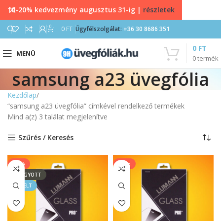
10-20% kedvezmény augusztus 31-ig |
részletek
0
0
FT
Ügyfélszolgálat:
+36 30 8686 351
0
FT
MENÜ
0
termék
samsung a23 üvegfólia
Kezdőlap
“samsung a23 üvegfólia” címkével rendelkező termékek
Mind a(z) 3 találat megjelenítve
Szűrés / Keresés
-33%
-17%
ELFOGYOTT
KIEMELT