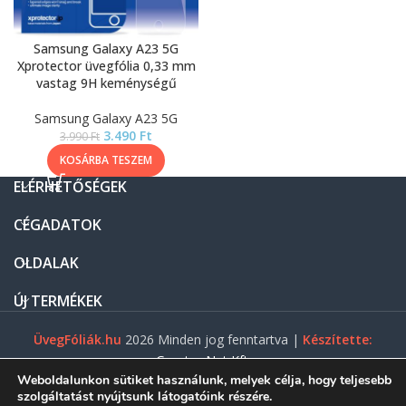
Samsung Galaxy A23 5G
Xprotector üvegfólia 0,33 mm
vastag 9H keménységű
Samsung Galaxy A23 5G
3.490
Ft
3.990
Ft
KOSÁRBA TESZEM
ELÉRHETŐSÉGEK
CÉGADATOK
OLDALAK
ÚJ TERMÉKEK
ÜvegFóliák.hu
2026 Minden jog fenntartva |
Készítette:
Gasztro Net Kft.
Weboldalunkon sütiket használunk, melyek célja, hogy teljesebb
szolgáltatást nyújtsunk látogatóink részére.