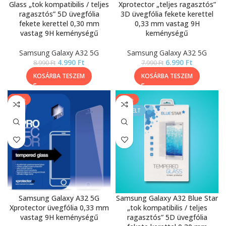
Glass „tok kompatibilis / teljes
Xprotector „teljes ragasztós”
ragasztós” 5D üvegfólia
3D üvegfólia fekete kerettel
fekete kerettel 0,30 mm
0,33 mm vastag 9H
vastag 9H keménységű
keménységű
Samsung Galaxy A32 5G
Samsung Galaxy A32 5G
4.990
Ft
6.990
Ft
8.990
Ft
7.990
Ft
KOSÁRBA TESZEM
KOSÁRBA TESZEM
-13%
-50%
KIEMELT
Samsung Galaxy A32 5G
Samsung Galaxy A32 Blue Star
Xprotector üvegfólia 0,33 mm
„tok kompatibilis / teljes
vastag 9H keménységű
ragasztós” 5D üvegfólia