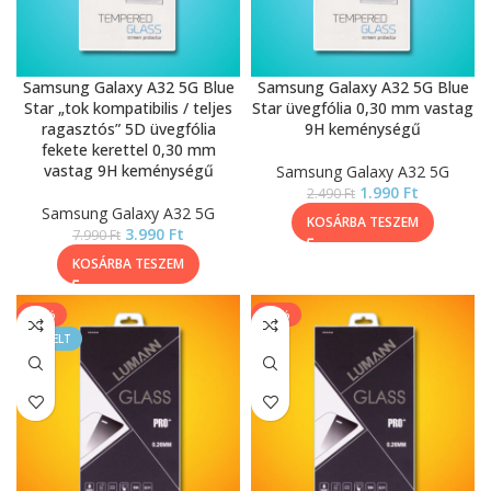
Samsung Galaxy A32 5G Blue
Samsung Galaxy A32 5G Blue
Star „tok kompatibilis / teljes
Star üvegfólia 0,30 mm vastag
ragasztós” 5D üvegfólia
9H keménységű
fekete kerettel 0,30 mm
vastag 9H keménységű
Samsung Galaxy A32 5G
1.990
Ft
2.490
Ft
Samsung Galaxy A32 5G
KOSÁRBA TESZEM
3.990
Ft
7.990
Ft
KOSÁRBA TESZEM
-33%
-17%
KIEMELT