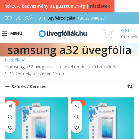
10-20% kedvezmény augusztus 31-ig |
részletek
0
0
FT
Ügyfélszolgálat:
+36 30 8686 351
0
FT
MENÜ
0
termék
samsung a32 üvegfólia
Kezdőlap
“samsung a32 üvegfólia” címkével rendelkező termékek
1–12 termék, összesen 13 db
Szűrés / Keresés
-50%
-20%
KIEMELT