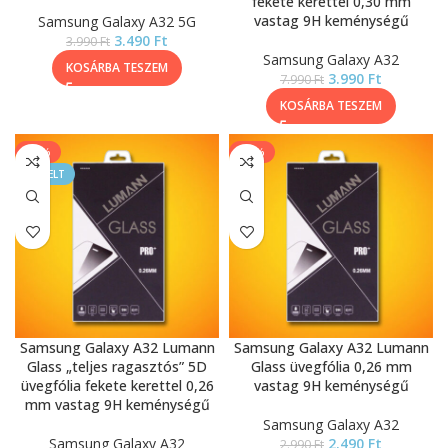
fekete kerettel 0,30 mm
vastag 9H keménységű
Samsung Galaxy A32 5G
3.490
Ft
3.990
Ft
Samsung Galaxy A32
KOSÁRBA TESZEM
3.990
Ft
7.990
Ft
KOSÁRBA TESZEM
-33%
-17%
KIEMELT
Samsung Galaxy A32 Lumann
Samsung Galaxy A32 Lumann
Glass „teljes ragasztós” 5D
Glass üvegfólia 0,26 mm
üvegfólia fekete kerettel 0,26
vastag 9H keménységű
mm vastag 9H keménységű
Samsung Galaxy A32
Samsung Galaxy A32
2.490
Ft
2.990
Ft