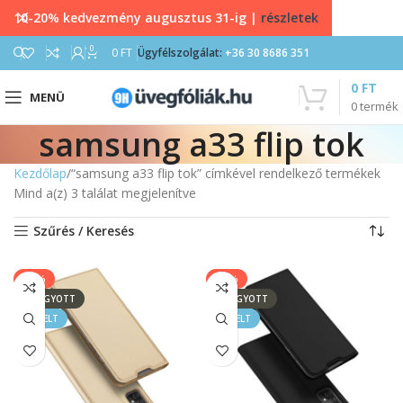
10-20% kedvezmény augusztus 31-ig |
részletek
0
0
FT
Ügyfélszolgálat:
+36 30 8686 351
0
FT
MENÜ
0
termék
samsung a33 flip tok
Kezdőlap
“samsung a33 flip tok” címkével rendelkező termékek
Mind a(z) 3 találat megjelenítve
Szűrés / Keresés
-17%
-17%
ELFOGYOTT
ELFOGYOTT
KIEMELT
KIEMELT