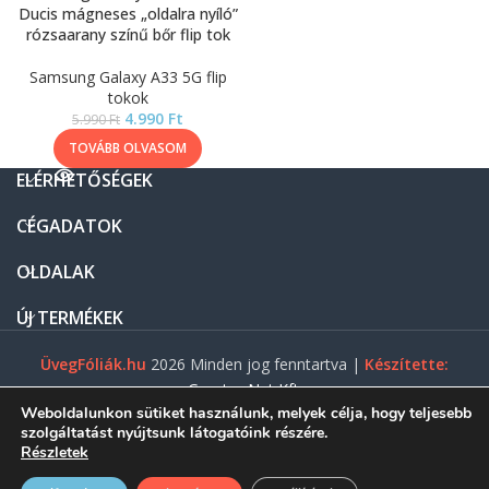
Ducis mágneses „oldalra nyíló”
rózsaarany színű bőr flip tok
Samsung Galaxy A33 5G flip
tokok
4.990
Ft
5.990
Ft
TOVÁBB OLVASOM
ELÉRHETŐSÉGEK
CÉGADATOK
OLDALAK
ÚJ TERMÉKEK
ÜvegFóliák.hu
2026 Minden jog fenntartva |
Készítette:
Gasztro Net Kft.
Weboldalunkon sütiket használunk, melyek célja, hogy teljesebb
szolgáltatást nyújtsunk látogatóink részére.
Részletek
0