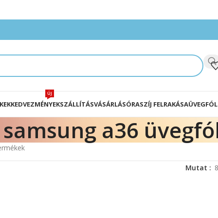
ÚJ
KEK
KEDVEZMÉNYEK
SZÁLLÍTÁS
VÁSÁRLÁS
ÓRASZÍJ FELRAKÁSA
ÜVEGFÓL
samsung a36 üvegfól
termékek
Mutat