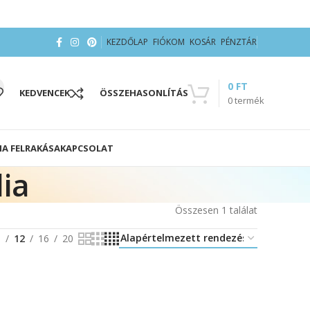
KEZDŐLAP
FIÓKOM
KOSÁR
PÉNZTÁR
0
FT
KEDVENCEK
ÖSSZEHASONLÍTÁS
0
termék
IA FELRAKÁSA
KAPCSOLAT
ia
Összesen 1 találat
8
12
16
20