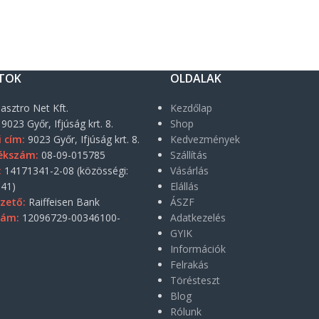
TOK
OLDALAK
asztro Net Kft.
Kezdőlap
9023 Győr, Ifjúság krt. 8.
Shop
i cím:
9023 Győr, Ifjúság krt. 8.
Kedvezmények
ékszám:
08-09-015785
Szállítás
:
14171341-2-08 (közösségi:
Vásárlás
41)
Elállás
zető:
Raiffeisen Bank
ÁSZF
zám:
12096729-00346100-
Adatkezelés
GYIK
Információk
Felrakás
Törésteszt
Blog
Rólunk