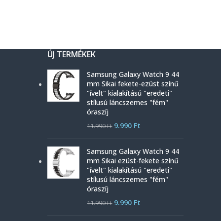
ÚJ TERMÉKEK
Samsung Galaxy Watch 9 44
mm Sikai fekete-ezüst színű
"ívelt" kialakítású "eredeti"
stílusú láncszemes "fém"
óraszíj
9.990
Ft
11.990
Ft
Samsung Galaxy Watch 9 44
mm Sikai ezüst-fekete színű
"ívelt" kialakítású "eredeti"
stílusú láncszemes "fém"
óraszíj
9.990
Ft
11.990
Ft