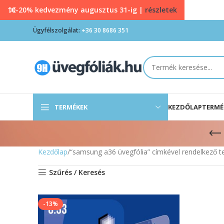
10-20% kedvezmény augusztus 31-ig |
részletek
Ügyfélszolgálat:
+36 30 8686 351
TERMÉKEK
KEZDŐLAP
TERMÉ
Kezdőlap
“samsung a36 üvegfólia” címkével rendelkező 
Szűrés / Keresés
-13%