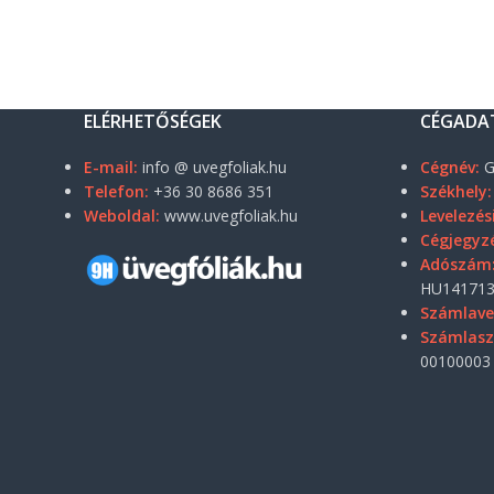
ELÉRHETŐSÉGEK
CÉGADA
E-mail:
info @ uvegfoliak.hu
Cégnév:
G
Telefon:
+36 30 8686 351
Székhely:
Weboldal:
www.uvegfoliak.hu
Levelezés
Cégjegyz
Adószám
HU141713
Számlave
Számlas
00100003