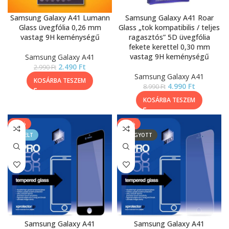
Samsung Galaxy A41 Lumann
Samsung Galaxy A41 Roar
Glass üvegfólia 0,26 mm
Glass „tok kompatibilis / teljes
vastag 9H keménységű
ragasztós” 5D üvegfólia
fekete kerettel 0,30 mm
vastag 9H keménységű
Samsung Galaxy A41
2.490
Ft
2.990
Ft
Samsung Galaxy A41
KOSÁRBA TESZEM
4.990
Ft
8.990
Ft
KOSÁRBA TESZEM
-13%
-13%
KIEMELT
ELFOGYOTT
Samsung Galaxy A41
Samsung Galaxy A41