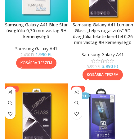
Samsung Galaxy A41 Blue Star
Samsung Galaxy A41 Lumann
üvegfólia 0,30 mm vastag 9H
Glass „teljes ragasztós” 5D
keménységű
üvegfólia fekete kerettel 0,26
mm vastag 9H keménységű
Samsung Galaxy A41
1.990
Ft
Samsung Galaxy A41
2.490
Ft
KOSÁRBA TESZEM
3.990
Ft
5.990
Ft
KOSÁRBA TESZEM
-17%
-44%
KIEMELT