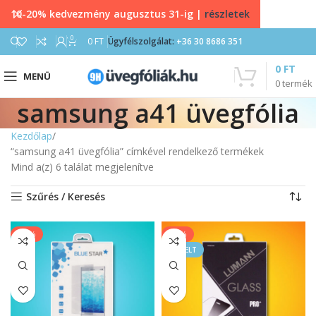
10-20% kedvezmény augusztus 31-ig |
részletek
0
0
FT
Ügyfélszolgálat:
+36 30 8686 351
0
FT
MENÜ
0
termék
samsung a41 üvegfólia
Kezdőlap
“samsung a41 üvegfólia” címkével rendelkező termékek
Mind a(z) 6 találat megjelenítve
Szűrés / Keresés
-20%
-33%
KIEMELT