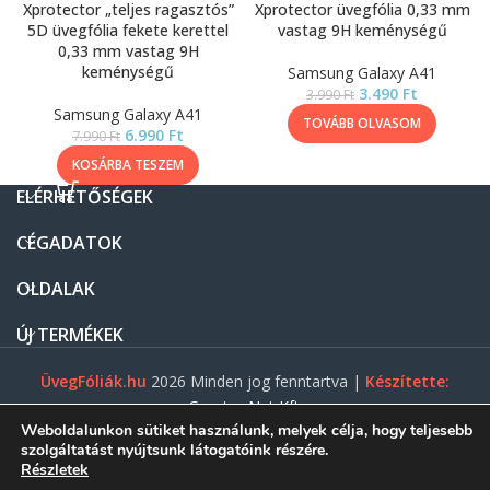
Xprotector „teljes ragasztós”
Xprotector üvegfólia 0,33 mm
5D üvegfólia fekete kerettel
vastag 9H keménységű
0,33 mm vastag 9H
keménységű
Samsung Galaxy A41
3.490
Ft
3.990
Ft
Samsung Galaxy A41
TOVÁBB OLVASOM
6.990
Ft
7.990
Ft
KOSÁRBA TESZEM
ELÉRHETŐSÉGEK
CÉGADATOK
OLDALAK
ÚJ TERMÉKEK
ÜvegFóliák.hu
2026 Minden jog fenntartva |
Készítette:
Gasztro Net Kft.
Weboldalunkon sütiket használunk, melyek célja, hogy teljesebb
szolgáltatást nyújtsunk látogatóink részére.
Részletek