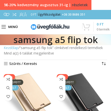
10-20% kedvezmény augusztus 31-ig |
részletek
0
0
FT
Ügyfélszolgálat:
+36 30 8686 351
0
FT
MENÜ
0
termék
samsung a5 flip tok
Kezdőlap
“samsung a5 flip tok” címkével rendelkező termékek
Mind a(z) 6 találat megjelenítve
Szűrés / Keresés
-33%
-33%
ELFOGYOTT
ELFOGYOTT
KIEMELT
KIEMELT