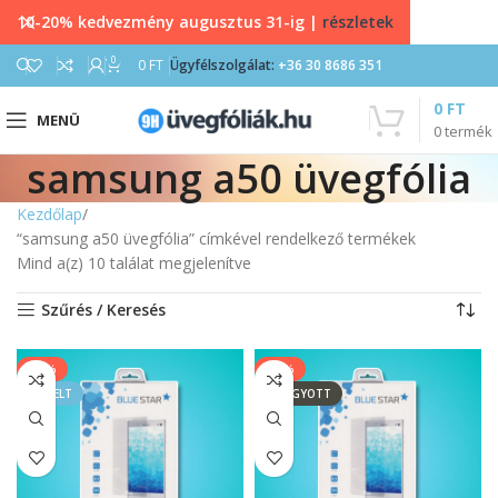
10-20% kedvezmény augusztus 31-ig |
részletek
0
0
FT
Ügyfélszolgálat:
+36 30 8686 351
0
FT
MENÜ
0
termék
samsung a50 üvegfólia
Kezdőlap
“samsung a50 üvegfólia” címkével rendelkező termékek
Mind a(z) 10 találat megjelenítve
Szűrés / Keresés
-50%
-20%
KIEMELT
ELFOGYOTT