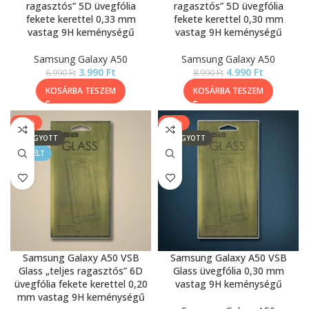
ragasztós” 5D üvegfólia
ragasztós” 5D üvegfólia
fekete kerettel 0,33 mm
fekete kerettel 0,30 mm
vastag 9H keménységű
vastag 9H keménységű
Samsung Galaxy A50
Samsung Galaxy A50
3.990
Ft
4.990
Ft
6.990
Ft
8.990
Ft
KOSÁRBA TESZEM
KOSÁRBA TESZEM
-54%
-60%
ELFOGYOTT
ELFOGYOTT
KIEMELT
Samsung Galaxy A50 VSB
Samsung Galaxy A50 VSB
Glass „teljes ragasztós” 6D
Glass üvegfólia 0,30 mm
üvegfólia fekete kerettel 0,20
vastag 9H keménységű
mm vastag 9H keménységű