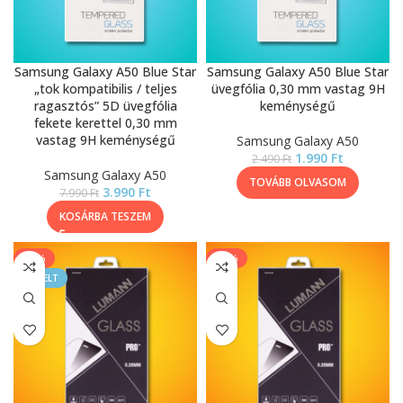
Samsung Galaxy A50 Blue Star
Samsung Galaxy A50 Blue Star
„tok kompatibilis / teljes
üvegfólia 0,30 mm vastag 9H
ragasztós” 5D üvegfólia
keménységű
fekete kerettel 0,30 mm
vastag 9H keménységű
Samsung Galaxy A50
1.990
Ft
2.490
Ft
Samsung Galaxy A50
TOVÁBB OLVASOM
3.990
Ft
7.990
Ft
KOSÁRBA TESZEM
-33%
-17%
KIEMELT