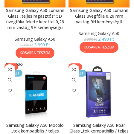
Samsung Galaxy A50 Lumann
Samsung Galaxy A50 Lumann
Glass „teljes ragasztós” 5D
Glass üvegfólia 0,26 mm
üvegfólia fekete kerettel 0,26
vastag 9H keménységű
mm vastag 9H keménységű
Samsung Galaxy A50
Samsung Galaxy A50
2.490
Ft
2.990
Ft
3.990
Ft
5.990
Ft
KOSÁRBA TESZEM
KOSÁRBA TESZEM
-43%
-44%
KIEMELT
KIEMELT
Samsung Galaxy A50 Mocolo
Samsung Galaxy A50 Roar
„tok kompatibilis / teljes
Glass „tok kompatibilis / teljes