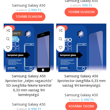
Samsung Galaxy A50
Samsung Galaxy A50
990
Ft
2.490
Ft
2.990
Ft
6.490
Ft
TOVÁBB OLVASOM
TOVÁBB OLVASOM
-13%
-13%
ELFOGYOTT
KIEMELT
Samsung Galaxy A50
Samsung Galaxy A50
Xprotector „teljes ragasztós”
Xprotector üvegfólia 0,33 mm
5D üvegfólia fekete kerettel
vastag 9H keménységű
0,33 mm vastag 9H
keménységű
Samsung Galaxy A50
3.490
Ft
3.990
Ft
Samsung Galaxy A50
KOSÁRBA TESZEM
6.990
Ft
7.990
Ft