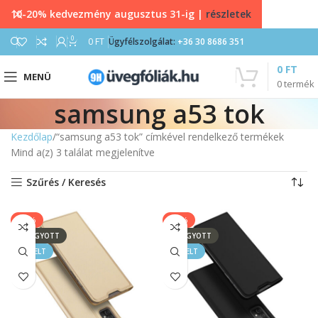
10-20% kedvezmény augusztus 31-ig |
részletek
0
0
FT
Ügyfélszolgálat:
+36 30 8686 351
0
FT
MENÜ
0
termék
samsung a53 tok
Kezdőlap
“samsung a53 tok” címkével rendelkező termékek
Mind a(z) 3 találat megjelenítve
Szűrés / Keresés
-17%
-17%
ELFOGYOTT
ELFOGYOTT
KIEMELT
KIEMELT