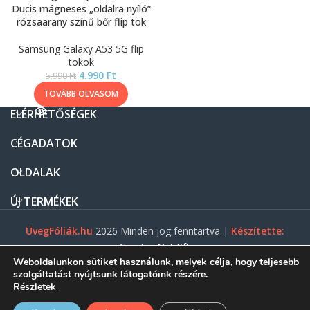
Ducis mágneses „oldalra nyíló”
rózsaarany színű bőr flip tok
Samsung Galaxy A53 5G flip
tokok
4.990
Ft
5.990
Ft
TOVÁBB OLVASOM
ELÉRHETŐSÉGEK
CÉGADATOK
OLDALAK
ÚJ TERMÉKEK
ÜvegFóliák.hu
2026 Minden jog fenntartva |
Készítette:
Gasztro Net Kft.
Weboldalunkon sütiket használunk, melyek célja, hogy teljesebb
szolgáltatást nyújtsunk látogatóink részére.
Részletek
0