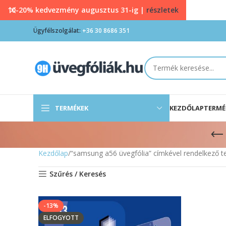
10-20% kedvezmény augusztus 31-ig |
részletek
Ügyfélszolgálat:
+36 30 8686 351
TERMÉKEK
KEZDŐLAP
TERMÉ
Kezdőlap
“samsung a56 üvegfólia” címkével rendelkező 
Szűrés / Keresés
-13%
ELFOGYOTT