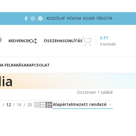
KEZDŐLAP
FIÓKOM
KOSÁR
PÉNZTÁR
0
FT
KEDVENCEK
ÖSSZEHASONLÍTÁS
0
termék
IA FELRAKÁSA
KAPCSOLAT
ia
Összesen 1 találat
8
12
16
20