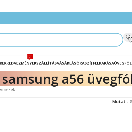
ÚJ
KEK
KEDVEZMÉNYEK
SZÁLLÍTÁS
VÁSÁRLÁS
ÓRASZÍJ FELRAKÁSA
ÜVEGFÓL
samsung a56 üvegfól
termékek
Mutat