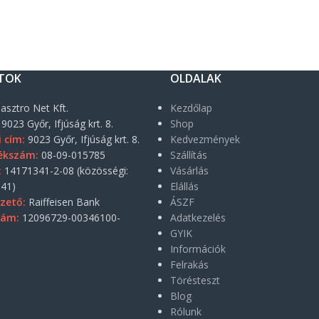
TOK
OLDALAK
asztro Net Kft.
Kezdőlap
9023 Győr, Ifjúság krt. 8.
Shop
i cím:
9023 Győr, Ifjúság krt. 8.
Kedvezmények
ékszám:
08-09-015785
Szállítás
:
14171341-2-08 (közösségi:
Vásárlás
41)
Elállás
zető:
Raiffeisen Bank
ÁSZF
zám:
12096729-00346100-
Adatkezelés
GYIK
Információk
Felrakás
Törésteszt
Blog
Rólunk