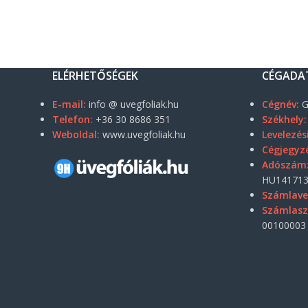
ELÉRHETŐSÉGEK
CÉGADA
E-mail:
info @ uvegfoliak.hu
Cégnév:
G
Telefon:
+36 30 8686 351
Székhely:
Weboldal:
www.uvegfoliak.hu
Levelezés
Cégjegyz
Adószám
HU141713
Számlave
Számlas
00100003