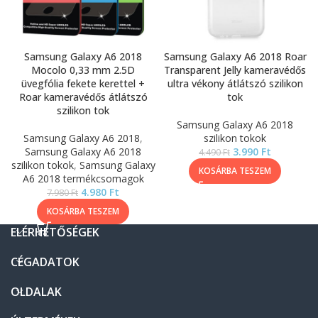
Samsung Galaxy A6 2018
Samsung Galaxy A6 2018 Roar
Mocolo 0,33 mm 2.5D
Transparent Jelly kameravédős
üvegfólia fekete kerettel +
ultra vékony átlátszó szilikon
Roar kameravédős átlátszó
tok
szilikon tok
Samsung Galaxy A6 2018
Samsung Galaxy A6 2018
,
szilikon tokok
Samsung Galaxy A6 2018
3.990
Ft
4.490
Ft
szilikon tokok
,
Samsung Galaxy
KOSÁRBA TESZEM
A6 2018 termékcsomagok
4.980
Ft
7.980
Ft
KOSÁRBA TESZEM
ELÉRHETŐSÉGEK
CÉGADATOK
OLDALAK