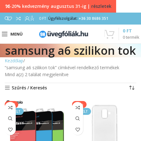
10-20% kedvezmény augusztus 31-ig |
részletek
0
0
FT
Ügyfélszolgálat:
+36 30 8686 351
0
FT
MENÜ
0
termék
samsung a6 szilikon tok
Kezdőlap
“samsung a6 szilikon tok” címkével rendelkező termékek
Mind a(z) 2 találat megjelenítve
Szűrés / Keresés
SALE
-11%
KIEMELT
KIEMELT