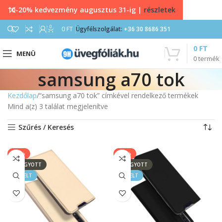
10-20% kedvezmény augusztus 31-ig |
részletek
0
0
FT
Ügyfélszolgálat:
+36 30 8686 351
0
FT
MENÜ
0
termék
samsung a70 tok
Kezdőlap
“samsung a70 tok” címkével rendelkező termékek
Mind a(z) 3 találat megjelenítve
Szűrés / Keresés
-33%
-33%
ELFOGYOTT
ELFOGYOTT
KIEMELT
KIEMELT