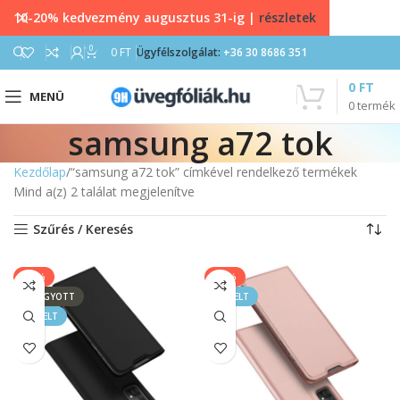
10-20% kedvezmény augusztus 31-ig |
részletek
0
0
FT
Ügyfélszolgálat:
+36 30 8686 351
0
FT
MENÜ
0
termék
samsung a72 tok
Kezdőlap
“samsung a72 tok” címkével rendelkező termékek
Mind a(z) 2 találat megjelenítve
Szűrés / Keresés
-17%
-17%
ELFOGYOTT
KIEMELT
KIEMELT