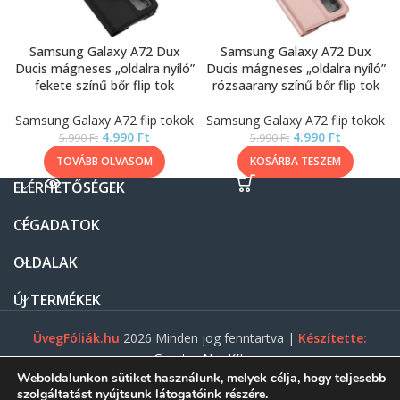
Samsung Galaxy A72 Dux
Samsung Galaxy A72 Dux
Ducis mágneses „oldalra nyíló”
Ducis mágneses „oldalra nyíló”
fekete színű bőr flip tok
rózsaarany színű bőr flip tok
Samsung Galaxy A72 flip tokok
Samsung Galaxy A72 flip tokok
4.990
Ft
4.990
Ft
5.990
Ft
5.990
Ft
TOVÁBB OLVASOM
KOSÁRBA TESZEM
ELÉRHETŐSÉGEK
CÉGADATOK
OLDALAK
ÚJ TERMÉKEK
ÜvegFóliák.hu
2026 Minden jog fenntartva |
Készítette:
Gasztro Net Kft.
Weboldalunkon sütiket használunk, melyek célja, hogy teljesebb
szolgáltatást nyújtsunk látogatóink részére.