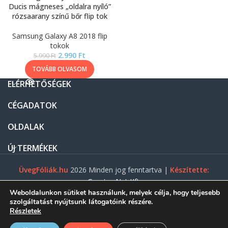
Ducis mágneses „oldalra nyíló”
rózsaarany színű bőr flip tok
Samsung Galaxy A8 2018 flip
tokok
2.990
Ft
5.990
Ft
TOVÁBB OLVASOM
ELÉRHETŐSÉGEK
CÉGADATOK
OLDALAK
ÚJ TERMÉKEK
ÜvegFóliák.hu
2026 Minden jog fenntartva |
Készítette:
Gasztro Net Kft.
Weboldalunkon sütiket használunk, melyek célja, hogy teljesebb
szolgáltatást nyújtsunk látogatóink részére.
Részletek
0