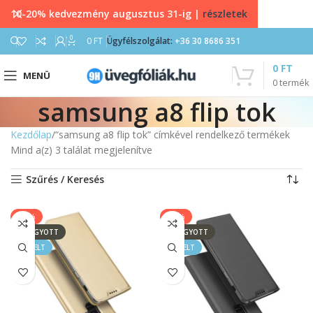
10-20% kedvezmény augusztus 31-ig |
részletek
0
0
FT
Ügyfélszolgálat:
+36 30 8686 351
0
FT
MENÜ
0
termék
samsung a8 flip tok
Kezdőlap
“samsung a8 flip tok” címkével rendelkező termékek
Mind a(z) 3 találat megjelenítve
Szűrés / Keresés
-50%
-50%
ELFOGYOTT
ELFOGYOTT
KIEMELT
KIEMELT