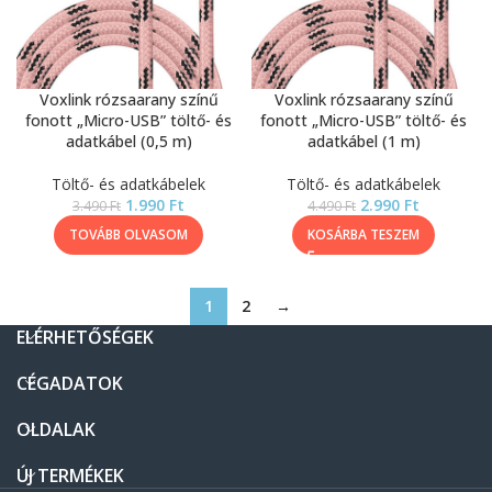
Voxlink rózsaarany színű
Voxlink rózsaarany színű
fonott „Micro-USB” töltő- és
fonott „Micro-USB” töltő- és
adatkábel (0,5 m)
adatkábel (1 m)
Töltő- és adatkábelek
Töltő- és adatkábelek
1.990
Ft
2.990
Ft
3.490
Ft
4.490
Ft
TOVÁBB OLVASOM
KOSÁRBA TESZEM
1
2
→
ELÉRHETŐSÉGEK
CÉGADATOK
OLDALAK
ÚJ TERMÉKEK