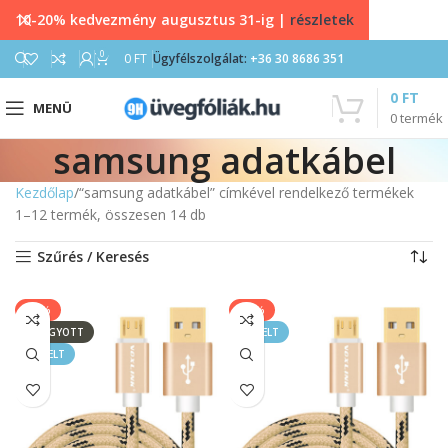
10-20% kedvezmény augusztus 31-ig |
részletek
0
0
FT
Ügyfélszolgálat:
+36 30 8686 351
0
FT
MENÜ
0
termék
samsung adatkábel
Kezdőlap
“samsung adatkábel” címkével rendelkező termékek
1–12 termék, összesen 14 db
Szűrés / Keresés
-43%
-33%
ELFOGYOTT
KIEMELT
KIEMELT