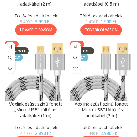
adatkábel (2 m)
adatkábel (0,5 m)
Töltő- és adatkábelek
Töltő- és adatkábelek
3.990
Ft
1.990
Ft
5.490
Ft
3.490
Ft
TOVÁBB OLVASOM
TOVÁBB OLVASOM
-33%
-27%
ELFOGYOTT
ELFOGYOTT
KIEMELT
KIEMELT
Voxlink ezüst színű fonott
Voxlink ezüst színű fonott
„Micro-USB” töltő- és
„Micro-USB” töltő- és
adatkábel (1 m)
adatkábel (2 m)
Töltő- és adatkábelek
Töltő- és adatkábelek
2.990
Ft
3.990
Ft
4.490
Ft
5.490
Ft