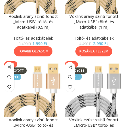
Voxlink arany színű fonott
Voxlink arany színű fonott
„Micro-USB” töltő- és
„Micro-USB” töltő- és
adatkábel (0,5 m)
adatkábel (1 m)
Töltő- és adatkábelek
Töltő- és adatkábelek
1.990
Ft
2.990
Ft
3.490
Ft
4.490
Ft
TOVÁBB OLVASOM
KOSÁRBA TESZEM
-27%
-43%
ELFOGYOTT
ELFOGYOTT
KIEMELT
KIEMELT
Voxlink arany színű fonott
Voxlink ezüst színű fonott
„Micro-USB” töltő- és
„Micro-USB” töltő- és