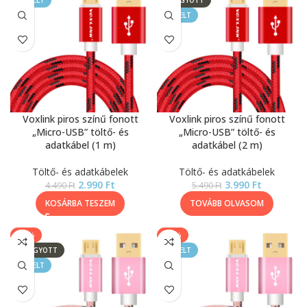
KIEMELT
ELFOGYOTT
KIEMELT
Voxlink piros színű fonott
Voxlink piros színű fonott
„Micro-USB” töltő- és
„Micro-USB” töltő- és
adatkábel (1 m)
adatkábel (2 m)
Töltő- és adatkábelek
Töltő- és adatkábelek
2.990
Ft
3.990
Ft
4.490
Ft
5.490
Ft
KOSÁRBA TESZEM
TOVÁBB OLVASOM
-43%
-33%
ELFOGYOTT
KIEMELT
KIEMELT