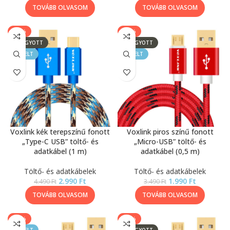
TOVÁBB OLVASOM
TOVÁBB OLVASOM
-33%
-43%
ELFOGYOTT
ELFOGYOTT
KIEMELT
KIEMELT
Voxlink kék terepszínű fonott
Voxlink piros színű fonott
„Type-C USB” töltő- és
„Micro-USB” töltő- és
adatkábel (1 m)
adatkábel (0,5 m)
Töltő- és adatkábelek
Töltő- és adatkábelek
2.990
Ft
1.990
Ft
4.490
Ft
3.490
Ft
TOVÁBB OLVASOM
TOVÁBB OLVASOM
-33%
-27%