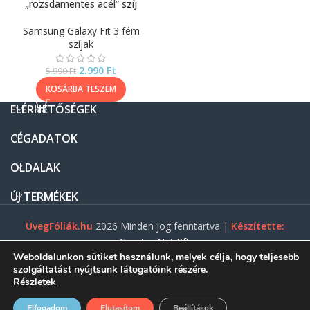
„rozsdamentes acél” szíj
Samsung Galaxy Fit 3 fém
szíjak
2.990
Ft
5.990
Ft
KOSÁRBA TESZEM
ELÉRHETŐSÉGEK
CÉGADATOK
OLDALAK
ÚJ TERMÉKEK
ÜvegFóliák.hu
2026 Minden jog fenntartva |
Készítette:
Gasztro Net Kft.
Weboldalunkon sütiket használunk, melyek célja, hogy teljesebb
szolgáltatást nyújtsunk látogatóink részére.
Részletek
0
Elfogadom
Elutasítom
Beállítások