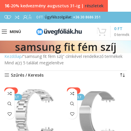
10-20% kedvezmény augusztus 31-ig |
részletek
0
0
FT
Ügyfélszolgálat:
+36 30 8686 351
0
FT
MENÜ
0
termék
samsung fit fém szíj
Kezdőlap
“samsung fit fém szíj” címkével rendelkező termékek
Mind a(z) 5 találat megjelenítve
Szűrés / Keresés
-20%
-50%
KIEMELT
KIEMELT