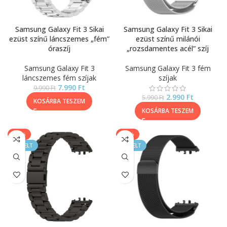
Samsung Galaxy Fit 3 Sikai
Samsung Galaxy Fit 3 Sikai
ezüst színű láncszemes „fém”
ezüst színű milánói
óraszíj
„rozsdamentes acél” szíj
Samsung Galaxy Fit 3
Samsung Galaxy Fit 3 fém
láncszemes fém szíjak
szíjak
7.990
Ft
9.990
Ft
2.990
Ft
5.990
Ft
KOSÁRBA TESZEM
KOSÁRBA TESZEM
-20%
-50%
KIEMELT
KIEMELT