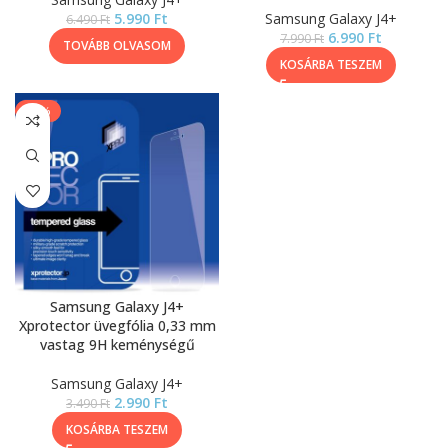
5.990
Ft
Samsung Galaxy J4+
6.490
Ft
6.990
Ft
7.990
Ft
TOVÁBB OLVASOM
KOSÁRBA TESZEM
-14%
Samsung Galaxy J4+
Xprotector üvegfólia 0,33 mm
vastag 9H keménységű
Samsung Galaxy J4+
2.990
Ft
3.490
Ft
KOSÁRBA TESZEM