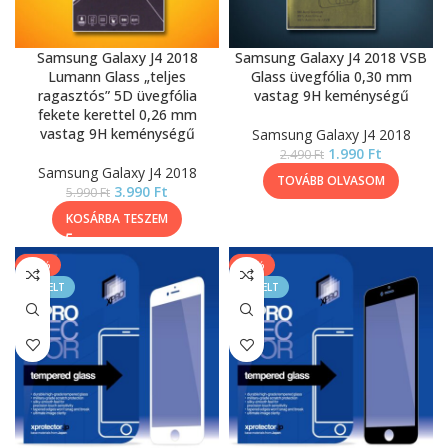
Samsung Galaxy J4 2018
Samsung Galaxy J4 2018 VSB
Lumann Glass „teljes
Glass üvegfólia 0,30 mm
ragasztós” 5D üvegfólia
vastag 9H keménységű
fekete kerettel 0,26 mm
vastag 9H keménységű
Samsung Galaxy J4 2018
1.990
Ft
2.490
Ft
Samsung Galaxy J4 2018
TOVÁBB OLVASOM
3.990
Ft
5.990
Ft
KOSÁRBA TESZEM
-13%
-13%
KIEMELT
KIEMELT