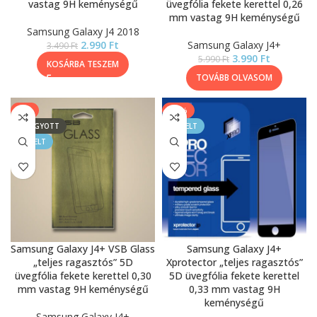
vastag 9H keménységű
üvegfólia fekete kerettel 0,26
mm vastag 9H keménységű
Samsung Galaxy J4 2018
2.990
Ft
Samsung Galaxy J4+
3.490
Ft
3.990
Ft
5.990
Ft
KOSÁRBA TESZEM
TOVÁBB OLVASOM
-8%
-13%
ELFOGYOTT
KIEMELT
KIEMELT
Samsung Galaxy J4+ VSB Glass
Samsung Galaxy J4+
„teljes ragasztós” 5D
Xprotector „teljes ragasztós”
üvegfólia fekete kerettel 0,30
5D üvegfólia fekete kerettel
mm vastag 9H keménységű
0,33 mm vastag 9H
keménységű
Samsung Galaxy J4+