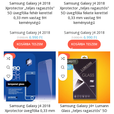
Samsung Galaxy J4 2018
Samsung Galaxy J4 2018
Xprotector „teljes ragasztós”
Xprotector „teljes ragasztós”
5D üvegfólia fehér kerettel
5D üvegfólia fekete kerettel
0,33 mm vastag 9H
0,33 mm vastag 9H
keménységű
keménységű
Samsung Galaxy J4 2018
Samsung Galaxy J4 2018
6.990
Ft
6.990
Ft
7.990
Ft
7.990
Ft
KOSÁRBA TESZEM
KOSÁRBA TESZEM
-14%
-33%
ELFOGYOTT
KIEMELT
Samsung Galaxy J4 2018
Samsung Galaxy J4+ Lumann
Xprotector üvegfólia 0,33 mm
Glass „teljes ragasztós” 5D