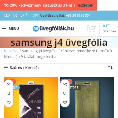
10-20% kedvezmény augusztus 31-ig |
részletek
0
0
FT
Ügyfélszolgálat:
+36 30 8686 351
0
FT
MENÜ
0
termék
samsung j4 üvegfólia
Kezdőlap
“samsung j4 üvegfólia” címkével rendelkező termékek
Mind a(z) 9 találat megjelenítve
Szűrés / Keresés
-33%
-20%
KIEMELT
ELFOGYOTT