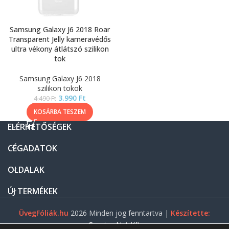
Samsung Galaxy J6 2018 Roar
Transparent Jelly kameravédős
ultra vékony átlátszó szilikon
tok
Samsung Galaxy J6 2018
szilikon tokok
3.990
Ft
4.490
Ft
KOSÁRBA TESZEM
ELÉRHETŐSÉGEK
CÉGADATOK
OLDALAK
ÚJ TERMÉKEK
ÜvegFóliák.hu
2026 Minden jog fenntartva |
Készítette:
Gasztro Net Kft.