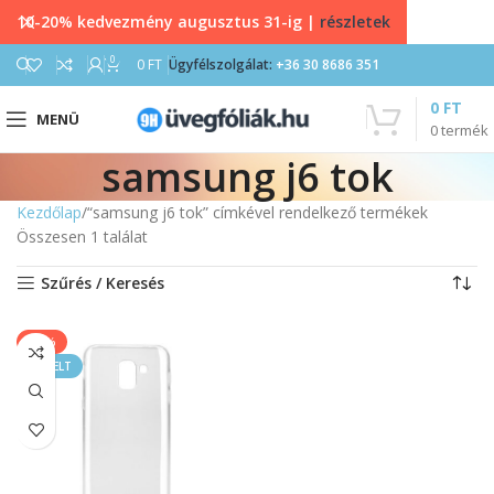
10-20% kedvezmény augusztus 31-ig |
részletek
0
0
FT
Ügyfélszolgálat:
+36 30 8686 351
0
FT
MENÜ
0
termék
samsung j6 tok
Kezdőlap
“samsung j6 tok” címkével rendelkező termékek
Összesen 1 találat
Szűrés / Keresés
-11%
KIEMELT