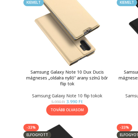
KIEMELT
KIEMELT
Samsung Galaxy Note 10 Dux Ducis
Samsun
mágneses „oldalra nyíló” arany színű bőr
mágneses 
flip tok
Samsung Galaxy Note 10 flip tokok
Samsun
3.990
Ft
5.990
Ft
TOVÁBB OLVASOM
-33%
-33%
ELFOGYOTT
ELFOGYO