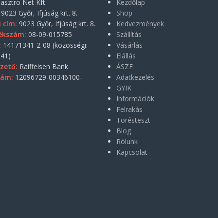
asztro Net Kft.
Kezdőlap
9023 Győr, Ifjúság krt. 8.
Shop
i cím:
9023 Győr, Ifjúság krt. 8.
Kedvezmények
ékszám:
08-09-015785
Szállítás
:
14171341-2-08 (közösségi:
Vásárlás
41)
Elállás
zető:
Raiffeisen Bank
ÁSZF
zám:
12096729-00346100-
Adatkezelés
GYIK
Információk
Felrakás
Törésteszt
Blog
Rólunk
Kapcsolat