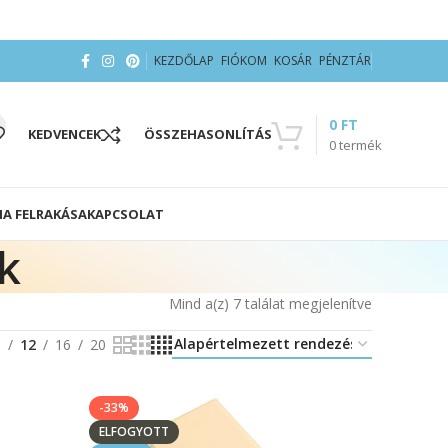
KEZDŐLAP
FIÓKOM
KOSÁR
PÉNZTÁR
0
FT
KEDVENCEK
ÖSSZEHASONLÍTÁS
0
termék
IA FELRAKÁSA
KAPCSOLAT
k
Mind a(z) 7 találat megjelenítve
8
12
16
20
-33%
ELFOGYOTT