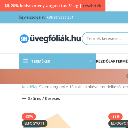
10-20% kedvezmény augusztus 31-ig |
részletek
Ügyfélszolgálat:
+36 30 8686 351
TERMÉKEK
KEZDŐLAP
TERMÉ
Kezdőlap
“samsung note 10 tok” címkével rendelkező te
Szűrés / Keresés
-33%
-33%
ELFOGYOTT
ELFOGYO