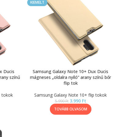
KIEMELT
x Ducis
Samsung Galaxy Note 10+ Dux Ducis
rany színű
mágneses „oldalra nyíló” arany színű bőr
flip tok
p tokok
Samsung Galaxy Note 10+ flip tokok
3.990
Ft
5.990
Ft
TOVÁBB OLVASOM