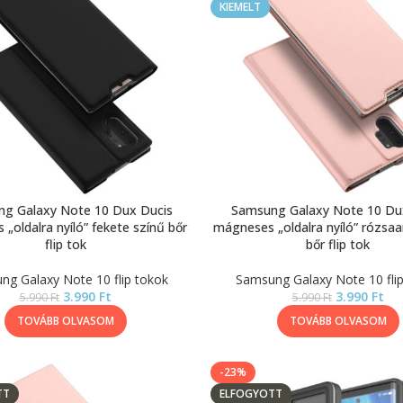
KIEMELT
g Galaxy Note 10 Dux Ducis
Samsung Galaxy Note 10 Du
„oldalra nyíló” fekete színű bőr
mágneses „oldalra nyíló” rózsaa
flip tok
bőr flip tok
g Galaxy Note 10 flip tokok
Samsung Galaxy Note 10 fli
3.990
Ft
3.990
Ft
5.990
Ft
5.990
Ft
TOVÁBB OLVASOM
TOVÁBB OLVASOM
-23%
TT
ELFOGYOTT