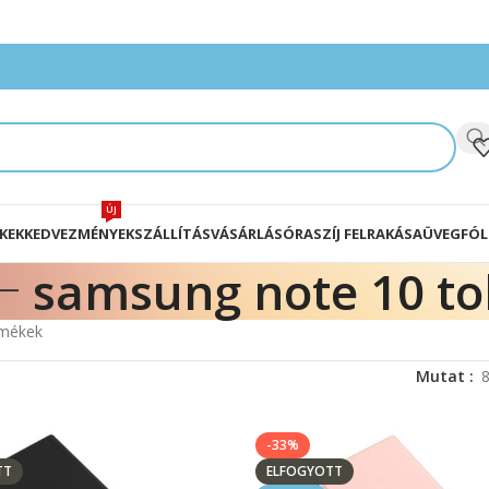
ÚJ
KEK
KEDVEZMÉNYEK
SZÁLLÍTÁS
VÁSÁRLÁS
ÓRASZÍJ FELRAKÁSA
ÜVEGFÓL
samsung note 10 to
rmékek
Mutat
-33%
TT
ELFOGYOTT