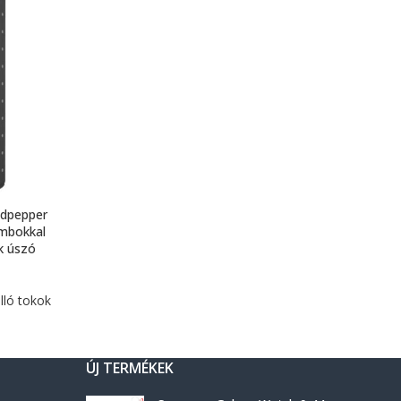
dpepper
ombokkal
k úszó
lló tokok
ÚJ TERMÉKEK