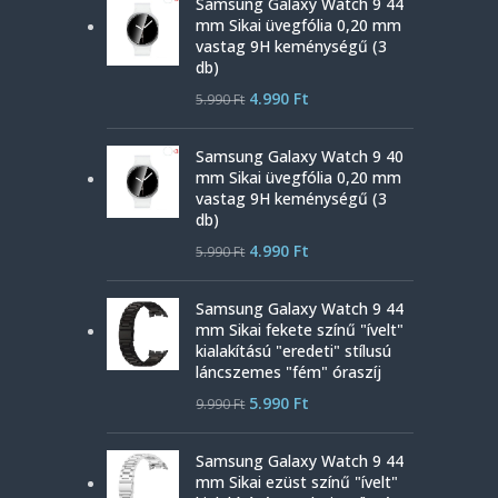
Samsung Galaxy Watch 9 44
mm Sikai üvegfólia 0,20 mm
vastag 9H keménységű (3
db)
4.990
Ft
5.990
Ft
Samsung Galaxy Watch 9 40
mm Sikai üvegfólia 0,20 mm
vastag 9H keménységű (3
db)
4.990
Ft
5.990
Ft
Samsung Galaxy Watch 9 44
mm Sikai fekete színű "ívelt"
kialakítású "eredeti" stílusú
láncszemes "fém" óraszíj
5.990
Ft
9.990
Ft
Samsung Galaxy Watch 9 44
mm Sikai ezüst színű "ívelt"