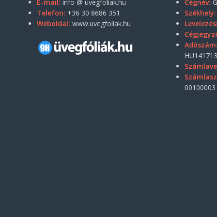
E-mail:
info @ uvegfoliak.hu
Cégnév:
G
Telefon:
+36 30 8686 351
Székhely:
Weboldal:
www.uvegfoliak.hu
Levelezés
Cégjegyz
Adószám
HU141713
Számlave
Számlas
00100003