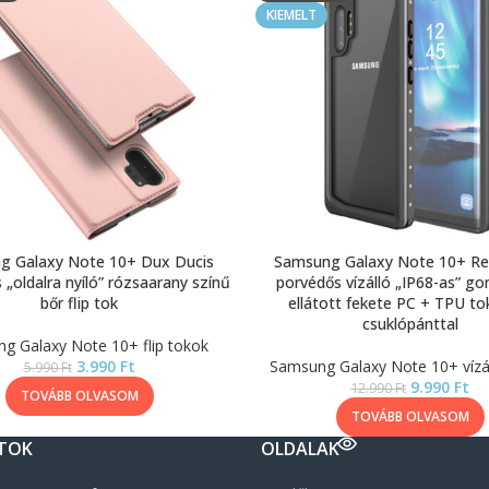
KIEMELT
g Galaxy Note 10+ Dux Ducis
Samsung Galaxy Note 10+ Re
„oldalra nyíló” rózsaarany színű
porvédős vízálló „IP68-as” g
bőr flip tok
ellátott fekete PC + TPU to
csuklópánttal
g Galaxy Note 10+ flip tokok
3.990
Ft
Samsung Galaxy Note 10+ vízá
5.990
Ft
9.990
Ft
12.990
Ft
TOVÁBB OLVASOM
TOVÁBB OLVASOM
TOK
OLDALAK