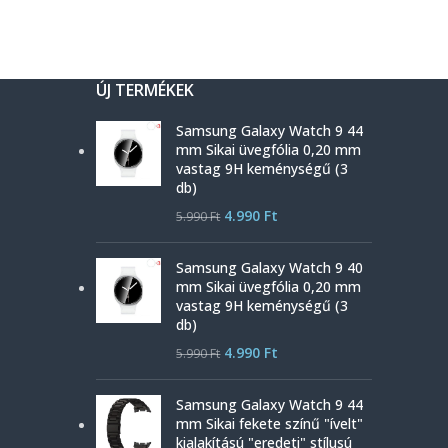
ÚJ TERMÉKEK
Samsung Galaxy Watch 9 44
mm Sikai üvegfólia 0,20 mm
vastag 9H keménységű (3
db)
4.990
Ft
5.990
Ft
Samsung Galaxy Watch 9 40
mm Sikai üvegfólia 0,20 mm
vastag 9H keménységű (3
db)
4.990
Ft
5.990
Ft
Samsung Galaxy Watch 9 44
mm Sikai fekete színű "ívelt"
kialakítású "eredeti" stílusú