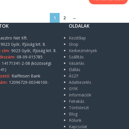
1
2
→
TOK
OLDALAK
asztro Net Kft.
Kezdőlap
9023 Győr, Ifjúság krt. 8.
Shop
i cím:
9023 Győr, Ifjúság krt. 8.
Kedvezmények
ékszám:
08-09-015785
Szállítás
:
14171341-2-08 (közösségi:
Vásárlás
41)
Elállás
zető:
Raiffeisen Bank
ÁSZF
zám:
12096729-00346100-
Adatkezelés
GYIK
Információk
Felrakás
Törésteszt
Blog
Rólunk
Kapcsolat