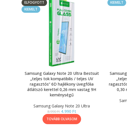
ELFOGYOTT
KIEMELT
KIEMELT
Samsung Galaxy Note 20 Ultra Bestsuit
Samsung 
„teljes tok kompatibilis / teljes UV
„telje
ragasztós” 6D hajlékony üvegfólia
ragasztós
átlátszó kerettel 0,26 mm vastag 9H
0,30
keménységű
Sam
Samsung Galaxy Note 20 Ultra
4.990
Ft
8.990
Ft
TOVÁBB OLVASOM