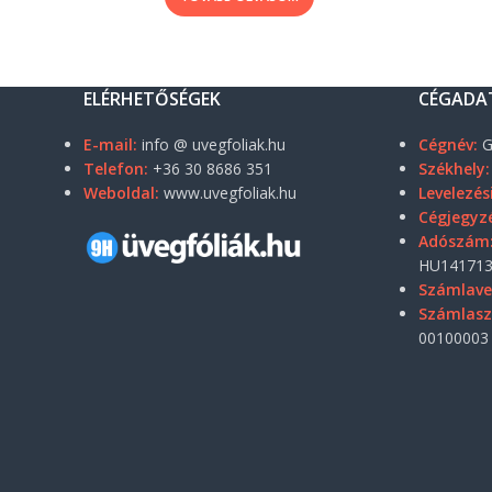
ELÉRHETŐSÉGEK
CÉGADA
E-mail:
info @ uvegfoliak.hu
Cégnév:
G
Telefon:
+36 30 8686 351
Székhely:
Weboldal:
www.uvegfoliak.hu
Levelezés
Cégjegyz
Adószám
HU141713
Számlave
Számlas
00100003