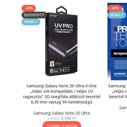
-40%
-38%
ELFOGYOTT
KIEMELT
KIEMELT
Samsung Galaxy Note 20 Ultra X-One
Samsung G
„teljes tok kompatibilis / teljes UV
„teljes 
ragasztós” 3D üvegfólia átlátszó kerettel
kerettel
0,30 mm vastag 9H keménységű
Sam
Samsung Galaxy Note 20 Ultra
5.990
Ft
9.990
Ft
TOVÁBB OLVASOM