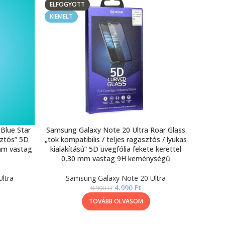
ELFOGYOTT
KIEMELT
Blue Star
Samsung Galaxy Note 20 Ultra Roar Glass
sztós” 5D
„tok kompatibilis / teljes ragasztós / lyukas
 mm vastag
kialakítású” 5D üvegfólia fekete kerettel
0,30 mm vastag 9H keménységű
ltra
Samsung Galaxy Note 20 Ultra
4.990
Ft
8.990
Ft
TOVÁBB OLVASOM