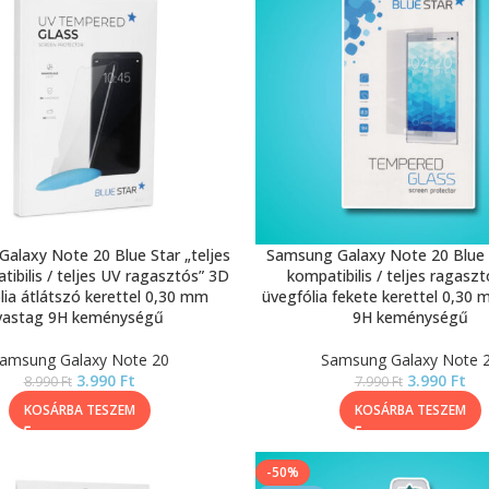
alaxy Note 20 Blue Star „teljes
Samsung Galaxy Note 20 Blue 
tibilis / teljes UV ragasztós” 3D
kompatibilis / teljes ragasz
lia átlátszó kerettel 0,30 mm
üvegfólia fekete kerettel 0,30
vastag 9H keménységű
9H keménységű
amsung Galaxy Note 20
Samsung Galaxy Note 
3.990
Ft
3.990
Ft
8.990
Ft
7.990
Ft
KOSÁRBA TESZEM
KOSÁRBA TESZEM
-50%