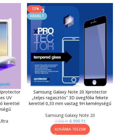
-13%
KIEMELT
Xprotector
Samsung Galaxy Note 20 Xprotector
ljes UV
„teljes ragasztós” 3D üvegfólia fekete
ó kerettel
kerettel 0,33 mm vastag 9H keménységű
ységű
Samsung Galaxy Note 20
ltra
6.990
Ft
7.990
Ft
KOSÁRBA TESZEM