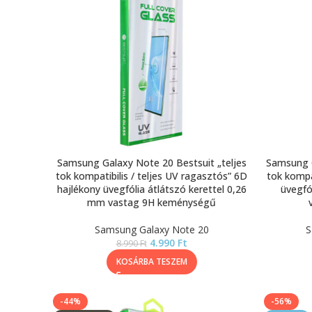
Samsung Galaxy Note 20 Bestsuit „teljes
Samsung G
tok kompatibilis / teljes UV ragasztós” 6D
tok kompa
hajlékony üvegfólia átlátszó kerettel 0,26
üvegfó
mm vastag 9H keménységű
Samsung Galaxy Note 20
S
4.990
Ft
8.990
Ft
KOSÁRBA TESZEM
-44%
-56%