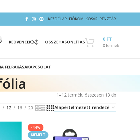
KEZDŐLAP
FIÓKOM
KOSÁR
PÉNZTÁR
0
FT
KEDVENCEK
ÖSSZEHASONLÍTÁS
0
termék
IA FELRAKÁSA
KAPCSOLAT
ólia
1–12 termék, összesen 13 db
8
12
16
20
-44%
KIEMELT