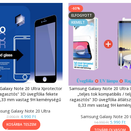
-60%
ELFOGYOTT
KIEMELT
alaxy Note 20 Ultra Xprotector
Samsung Galaxy Note 20 Ultra 
ragasztós” 3D üvegfólia fekete
„teljes tok kompatibilis / te
 0,33 mm vastag 9H keménységű
ragasztós” 3D üvegfólia átlátsz
0,33 mm vastag 9H kemén
sung Galaxy Note 20 Ultra
4.990
Ft
Samsung Galaxy Note 20 U
7.990
Ft
5.990
Ft
14.990
Ft
KOSÁRBA TESZEM
TOVÁBB OLVASOM