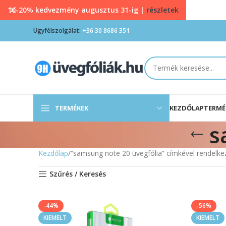
10-20% kedvezmény augusztus 31-ig |
részletek
Ügyfélszolgálat:
+36 30 8686 351
TERMÉKEK
KEZDŐLAP
TERMÉ
s
Kezdőlap
“samsung note 20 üvegfólia” címkével rendelk
Szűrés / Keresés
-44%
-56%
KIEMELT
KIEMELT