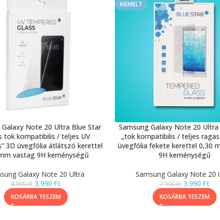
KIEMELT
Galaxy Note 20 Ultra Blue Star
Samsung Galaxy Note 20 Ultra 
s tok kompatibilis / teljes UV
„tok kompatibilis / teljes raga
” 3D üvegfólia átlátszó kerettel
üvegfólia fekete kerettel 0,30
 mm vastag 9H keménységű
9H keménységű
sung Galaxy Note 20 Ultra
Samsung Galaxy Note 20 U
3.990
Ft
3.990
Ft
8.990
Ft
7.990
Ft
KOSÁRBA TESZEM
KOSÁRBA TESZEM