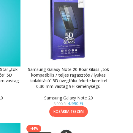
Star „tok
Samsung Galaxy Note 20 Roar Glass „tok
tós” 5D
kompatibilis / teljes ragasztós / lyukas
 mm vastag
kialakítású” 5D üvegfólia fekete kerettel
0,30 mm vastag 9H keménységű
20
Samsung Galaxy Note 20
4.990
Ft
8.990
Ft
KOSÁRBA TESZEM
-44%