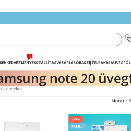
ÚJ
KEK
KEDVEZMÉNYEK
SZÁLLÍTÁS
VÁSÁRLÁS
ÓRASZÍJ FELRAKÁSA
ÜVEGFÓL
amsung note 20 üvegf
ező termékek
Mutat
-50%
KIEMELT