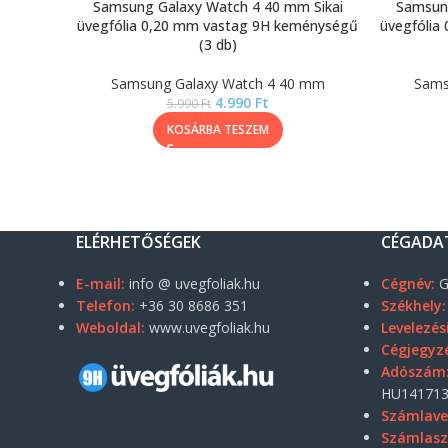
Samsung Galaxy Watch 4 40 mm Sikai
Samsung
üvegfólia 0,20 mm vastag 9H keménységű
üvegfólia
(3 db)
Samsung Galaxy Watch 4 40 mm
Sams
4.990
Ft
5.990
Ft
KOSÁRBA TESZEM
ELÉRHETŐSÉGEK
CÉGADA
E-mail:
info @ uvegfoliak.hu
Cégnév:
G
Telefon:
+36 30 8686 351
Székhely:
Weboldal:
www.uvegfoliak.hu
Levelezés
Cégjegyz
Adószám
HU141713
Számlave
Számlas