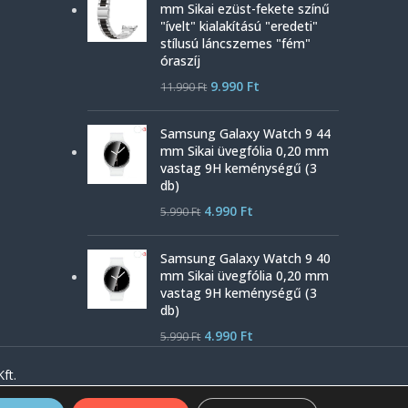
mm Sikai ezüst-fekete színű
"ívelt" kialakítású "eredeti"
stílusú láncszemes "fém"
óraszíj
9.990
Ft
11.990
Ft
Samsung Galaxy Watch 9 44
mm Sikai üvegfólia 0,20 mm
vastag 9H keménységű (3
db)
4.990
Ft
5.990
Ft
Samsung Galaxy Watch 9 40
mm Sikai üvegfólia 0,20 mm
vastag 9H keménységű (3
db)
4.990
Ft
5.990
Ft
ft.