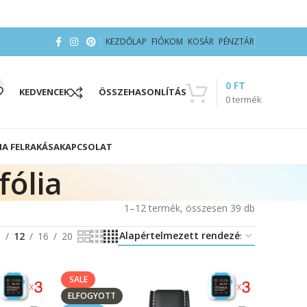
KEZDŐLAP
FIÓKOM
KOSÁR
PÉNZTÁR
0
FT
KEDVENCEK
ÖSSZEHASONLÍTÁS
0
termék
IA FELRAKÁSA
KAPCSOLAT
ólia
1–12 termék, összesen 39 db
8
12
16
20
SALE
ELFOGYOTT