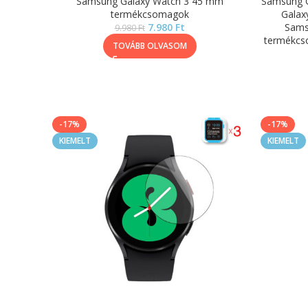
Samsung Galaxy Watch 3 45 mm
Samsung 
termékcsomagok
Galax
7.980
Ft
Sams
9.980
Ft
termékc
TOVÁBB OLVASOM
-17%
-17%
KIEMELT
KIEMELT