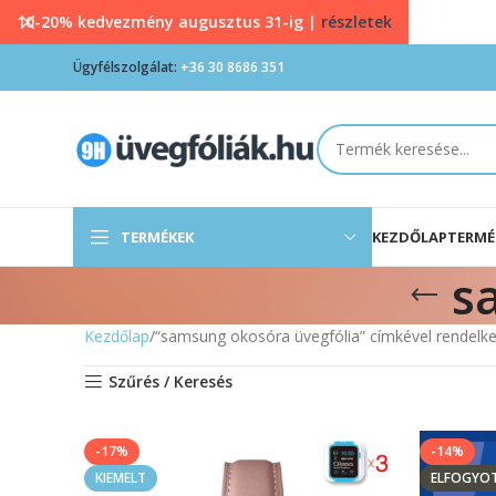
10-20% kedvezmény augusztus 31-ig |
részletek
Ügyfélszolgálat:
+36 30 8686 351
TERMÉKEK
KEZDŐLAP
TERMÉ
s
Kezdőlap
“samsung okosóra üvegfólia” címkével rendelk
Szűrés / Keresés
-17%
-14%
KIEMELT
ELFOGYO