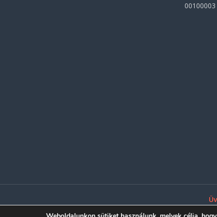
00100003
Üv
Weboldalunkon sütiket használunk, melyek célja, hogy t