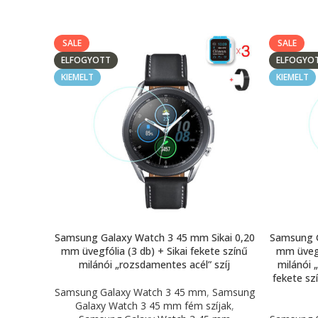
SALE
SALE
ELFOGYOTT
ELFOGYO
KIEMELT
KIEMELT
Samsung Galaxy Watch 3 45 mm Sikai 0,20
Samsung G
mm üvegfólia (3 db) + Sikai fekete színű
mm üvegf
milánói „rozsdamentes acél” szíj
milánói 
fekete szí
Samsung Galaxy Watch 3 45 mm
,
Samsung
Galaxy Watch 3 45 mm fém szíjak
,