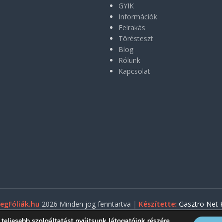
GYIK
Információk
Felrakás
Törésteszt
Blog
Rólunk
Kapcsolat
egFóliák.hu
2026 Minden jog fenntartva |
Készítette:
Gasztro Net K
eljesebb szolgáltatást nyújtsunk látogatóink részére.