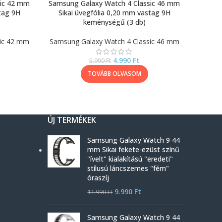
sic 42 mm
Samsung Galaxy Watch 4 Classic 46 mm
tag 9H
Sikai üvegfólia 0,20 mm vastag 9H
keménységű (3 db)
sic 42 mm
Samsung Galaxy Watch 4 Classic 46 mm
4.990
Ft
5.990
Ft
TOVÁBB OLVASOM
ÚJ TERMÉKEK
Samsung Galaxy Watch 9 44
mm Sikai fekete-ezüst színű
"ívelt" kialakítású "eredeti"
stílusú láncszemes "fém"
óraszíj
9.990
Ft
11.990
Ft
Samsung Galaxy Watch 9 44