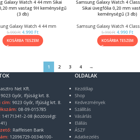
 Galaxy Watch 4 44 mm Sikai
Samsung Galaxy Watch 4 Clas
 0,20 mm vastag 9H keménységű
Sikai üvegfólia 0,20 mm vas
(3 db)
keménységű (3 db)
ung Galaxy Watch 4 44 mm
Samsung Galaxy Watch 4 Clas
4.990
Ft
4.990
Ft
5.990
Ft
5.990
Ft
KOSÁRBA TESZEM
KOSÁRBA TESZEM
1
2
3
4
→
TOK
OLDALAK
asztro Net Kft.
Kezdőlap
9023 Győr, Ifjúság krt. 8.
Shop
i cím:
9023 Győr, Ifjúság krt. 8.
Kedvezmények
ékszám:
08-09-015785
Szállítás
:
14171341-2-08 (közösségi:
Vásárlás
41)
Elállás
zető:
Raiffeisen Bank
ÁSZF
zám:
12096729-00346100-
Adatkezelés