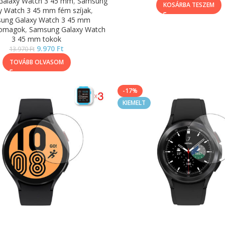
Galaxy Watch 3 45 mm
,
Samsung
KOSÁRBA TESZEM
y Watch 3 45 mm fém szíjak
,
ung Galaxy Watch 3 45 mm
somagok
,
Samsung Galaxy Watch
3 45 mm tokok
9.970
Ft
13.970
Ft
TOVÁBB OLVASOM
-17%
KIEMELT