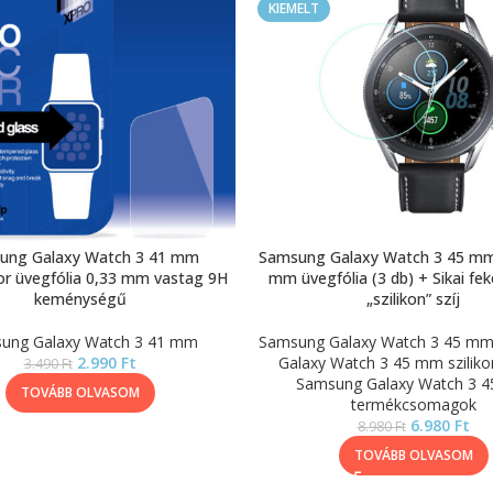
KIEMELT
ung Galaxy Watch 3 41 mm
Samsung Galaxy Watch 3 45 mm 
or üvegfólia 0,33 mm vastag 9H
mm üvegfólia (3 db) + Sikai fek
keménységű
„szilikon” szíj
ung Galaxy Watch 3 41 mm
Samsung Galaxy Watch 3 45 m
2.990
Ft
Galaxy Watch 3 45 mm szilikon
3.490
Ft
Samsung Galaxy Watch 3 
TOVÁBB OLVASOM
termékcsomagok
6.980
Ft
8.980
Ft
TOVÁBB OLVASOM