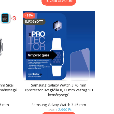
TOVÁBB OLVASOM
-14%
ELFOGYOTT
mm Sikai
Samsung Galaxy Watch 3 45 mm
keménységű
Xprotector üvegfólia 0,33 mm vastag 9H
keménységű
45 mm
Samsung Galaxy Watch 3 45 mm
2.990
Ft
3.490
Ft