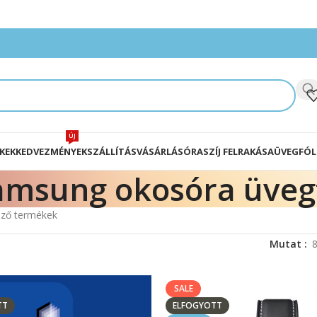
ÚJ
KEK
KEDVEZMÉNYEK
SZÁLLÍTÁS
VÁSÁRLÁS
ÓRASZÍJ FELRAKÁSA
ÜVEGFÓL
amsung okosóra üvegf
ező termékek
Mutat
SALE
TT
ELFOGYOTT