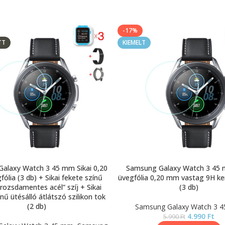
-17%
TT
KIEMELT
alaxy Watch 3 45 mm Sikai 0,20
Samsung Galaxy Watch 3 45 
ólia (3 db) + Sikai fekete színű
üvegfólia 0,20 mm vastag 9H 
„rozsdamentes acél” szíj + Sikai
(3 db)
nű ütésálló átlátszó szilikon tok
(2 db)
Samsung Galaxy Watch 3 
4.990
Ft
5.990
Ft