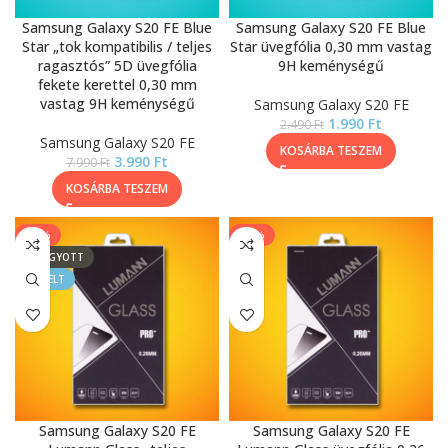
Samsung Galaxy S20 FE Blue
Samsung Galaxy S20 FE Blue
Star „tok kompatibilis / teljes
Star üvegfólia 0,30 mm vastag
ragasztós” 5D üvegfólia
9H keménységű
fekete kerettel 0,30 mm
vastag 9H keménységű
Samsung Galaxy S20 FE
1.990
Ft
2.490
Ft
Samsung Galaxy S20 FE
KOSÁRBA TESZEM
3.990
Ft
7.990
Ft
KOSÁRBA TESZEM
-33%
-17%
ELFOGYOTT
KIEMELT
Samsung Galaxy S20 FE
Samsung Galaxy S20 FE