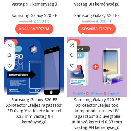
vastag 9H keménységű
vastag 9H keménységű
Samsung Galaxy S20 FE
Samsung Galaxy S20 FE
2.990
Ft
4.990
Ft
4.990
Ft
8.990
Ft
KOSÁRBA TESZEM
KOSÁRBA TESZEM
-22%
-60%
KIEMELT
ELFOGYOTT
KIEMELT
Samsung Galaxy S20 FE
Samsung Galaxy S20 FE
Xprotector „teljes ragasztós”
Xprotector „teljes tok
3D üvegfólia fekete kerettel
kompatibilis / teljes UV
0,33 mm vastag 9H
ragasztós” 3D üvegfólia
keménységű
átlátszó kerettel 0,33 mm
vastag 9H keménységű