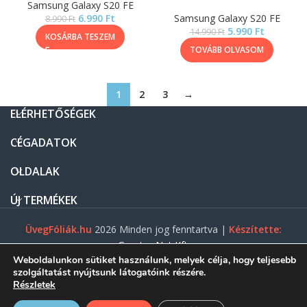
Samsung Galaxy S20 FE
6.990
Ft
Samsung Galaxy S20 FE
8.990
Ft
5.990
Ft
14.990
Ft
KOSÁRBA TESZEM
TOVÁBB OLVASOM
1
2
3
→
ELÉRHETŐSÉGEK
CÉGADATOK
OLDALAK
ÚJ TERMÉKEK
ÜvegFóliák.hu
2026 Minden jog fenntartva |
Készítette:
Gasztro Net Kft.
Weboldalunkon sütiket használunk, melyek célja, hogy teljesebb
szolgáltatást nyújtsunk látogatóink részére.
Részletek
0