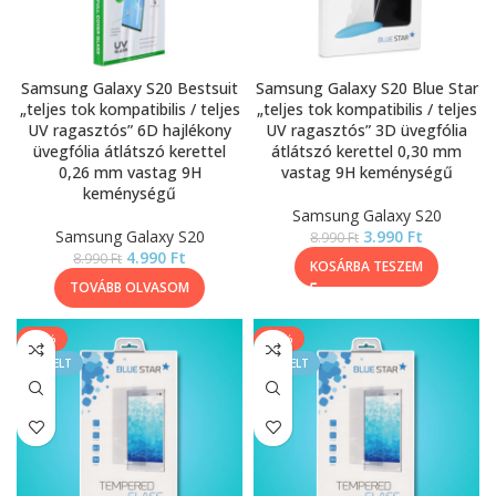
Samsung Galaxy S20 Bestsuit
Samsung Galaxy S20 Blue Star
„teljes tok kompatibilis / teljes
„teljes tok kompatibilis / teljes
UV ragasztós” 6D hajlékony
UV ragasztós” 3D üvegfólia
üvegfólia átlátszó kerettel
átlátszó kerettel 0,30 mm
0,26 mm vastag 9H
vastag 9H keménységű
keménységű
Samsung Galaxy S20
Samsung Galaxy S20
3.990
Ft
8.990
Ft
4.990
Ft
8.990
Ft
KOSÁRBA TESZEM
TOVÁBB OLVASOM
-50%
-50%
KIEMELT
KIEMELT