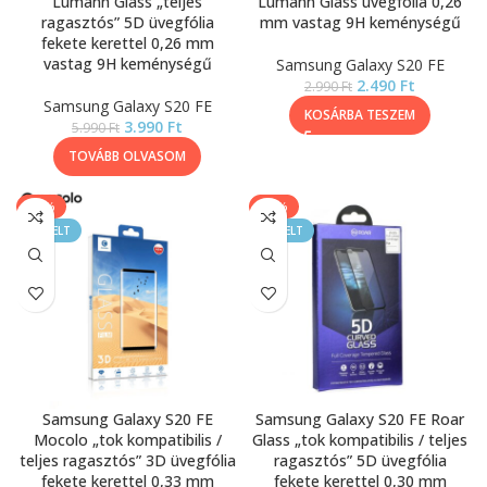
Lumann Glass „teljes
Lumann Glass üvegfólia 0,26
ragasztós” 5D üvegfólia
mm vastag 9H keménységű
fekete kerettel 0,26 mm
vastag 9H keménységű
Samsung Galaxy S20 FE
2.490
Ft
2.990
Ft
Samsung Galaxy S20 FE
KOSÁRBA TESZEM
3.990
Ft
5.990
Ft
TOVÁBB OLVASOM
-40%
-44%
KIEMELT
KIEMELT
Samsung Galaxy S20 FE
Samsung Galaxy S20 FE Roar
Mocolo „tok kompatibilis /
Glass „tok kompatibilis / teljes
teljes ragasztós” 3D üvegfólia
ragasztós” 5D üvegfólia
fekete kerettel 0,33 mm
fekete kerettel 0,30 mm