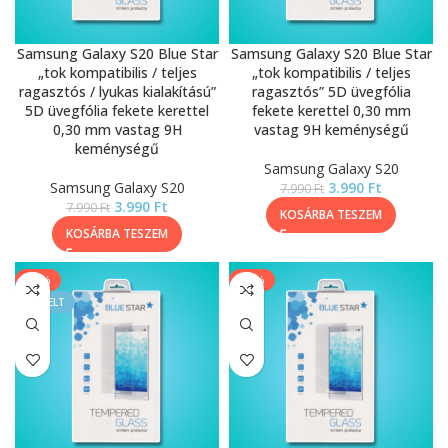
Samsung Galaxy S20 Blue Star
Samsung Galaxy S20 Blue Star
„tok kompatibilis / teljes
„tok kompatibilis / teljes
ragasztós / lyukas kialakítású”
ragasztós” 5D üvegfólia
5D üvegfólia fekete kerettel
fekete kerettel 0,30 mm
0,30 mm vastag 9H
vastag 9H keménységű
keménységű
Samsung Galaxy S20
Samsung Galaxy S20
3.990
Ft
7.990
Ft
3.990
Ft
7.990
Ft
KOSÁRBA TESZEM
KOSÁRBA TESZEM
-50%
-20%
KIEMELT