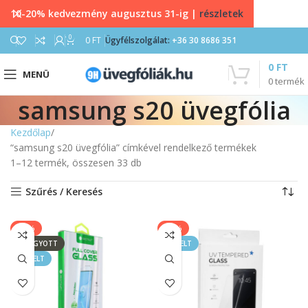
10-20% kedvezmény augusztus 31-ig |
részletek
0
0
FT
Ügyfélszolgálat:
+36 30 8686 351
0
FT
MENÜ
0
termék
samsung s20 üvegfólia
Kezdőlap
“samsung s20 üvegfólia” címkével rendelkező termékek
1–12 termék, összesen 33 db
Szűrés / Keresés
-44%
-56%
ELFOGYOTT
KIEMELT
KIEMELT