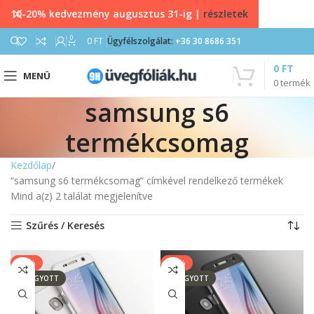
10-20% kedvezmény augusztus 31-ig |
részletek
0
0
FT
Ügyfélszolgálat:
+36 30 8686 351
0
FT
MENÜ
0
termék
samsung s6
termékcsomag
Kezdőlap
“samsung s6 termékcsomag” címkével rendelkező termékek
Mind a(z) 2 találat megjelenítve
Szűrés / Keresés
-25%
-25%
ELFOGYOTT
ELFOGYOTT