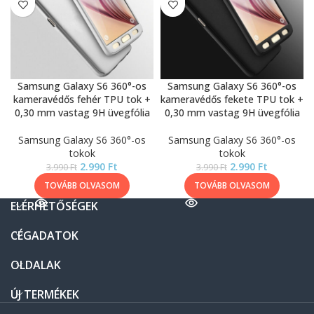
Samsung Galaxy S6 360°-os
Samsung Galaxy S6 360°-os
kameravédős fehér TPU tok +
kameravédős fekete TPU tok +
0,30 mm vastag 9H üvegfólia
0,30 mm vastag 9H üvegfólia
Samsung Galaxy S6 360°-os
Samsung Galaxy S6 360°-os
tokok
tokok
2.990
Ft
2.990
Ft
3.990
Ft
3.990
Ft
TOVÁBB OLVASOM
TOVÁBB OLVASOM
ELÉRHETŐSÉGEK
CÉGADATOK
OLDALAK
ÚJ TERMÉKEK