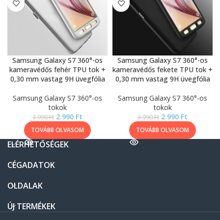
Samsung Galaxy S7 360°-os
Samsung Galaxy S7 360°-os
kameravédős fehér TPU tok +
kameravédős fekete TPU tok +
0,30 mm vastag 9H üvegfólia
0,30 mm vastag 9H üvegfólia
Samsung Galaxy S7 360°-os
Samsung Galaxy S7 360°-os
tokok
tokok
2.990
Ft
2.990
Ft
3.990
Ft
3.990
Ft
TOVÁBB OLVASOM
TOVÁBB OLVASOM
ELÉRHETŐSÉGEK
CÉGADATOK
OLDALAK
ÚJ TERMÉKEK