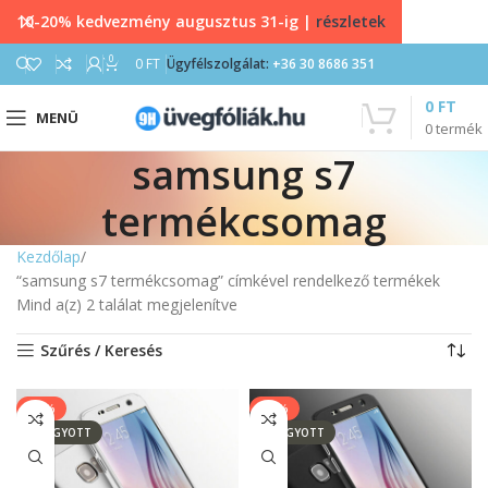
10-20% kedvezmény augusztus 31-ig |
részletek
0
0
FT
Ügyfélszolgálat:
+36 30 8686 351
0
FT
MENÜ
0
termék
samsung s7
termékcsomag
Kezdőlap
“samsung s7 termékcsomag” címkével rendelkező termékek
Mind a(z) 2 találat megjelenítve
Szűrés / Keresés
-25%
-25%
ELFOGYOTT
ELFOGYOTT