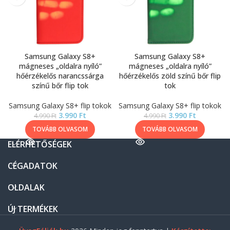
Samsung Galaxy S8+
Samsung Galaxy S8+
mágneses „oldalra nyíló”
mágneses „oldalra nyíló”
hőérzékelős narancssárga
hőérzékelős zöld színű bőr flip
színű bőr flip tok
tok
Samsung Galaxy S8+ flip tokok
Samsung Galaxy S8+ flip tokok
3.990
Ft
3.990
Ft
4.990
Ft
4.990
Ft
TOVÁBB OLVASOM
TOVÁBB OLVASOM
ELÉRHETŐSÉGEK
CÉGADATOK
OLDALAK
ÚJ TERMÉKEK