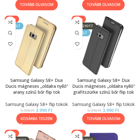
TOVÁBB OLVASOM
TOVÁBB OLVASOM
-33%
-33%
KIEMELT
ELFOGYOTT
KIEMELT
Samsung Galaxy S8+ Dux
Samsung Galaxy S8+ Dux
Ducis mágneses „oldalra nyíló”
Ducis mágneses „oldalra nyíló”
arany színű bőr flip tok
grafitszürke színű bőr flip tok
Samsung Galaxy S8+ flip tokok
Samsung Galaxy S8+ flip tokok
3.990
Ft
3.990
Ft
5.990
Ft
5.990
Ft
KOSÁRBA TESZEM
TOVÁBB OLVASOM
-33%
-20%