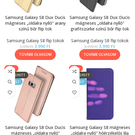
Samsung Galaxy S8 Dux Ducis
Samsung Galaxy S8 Dux Ducis
mágneses „oldalra nyíló” arany
mágneses „oldalra nyíló”
színű bőr flip tok
grafitszürke színű bőr flip tok
Samsung Galaxy S8 flip tokok
Samsung Galaxy S8 flip tokok
3.990
Ft
3.990
Ft
5.990
Ft
5.990
Ft
TOVÁBB OLVASOM
TOVÁBB OLVASOM
-33%
-20%
ELFOGYOTT
ELFOGYOTT
KIEMELT
KIEMELT
Samsung Galaxy S8 Dux Ducis
Samsung Galaxy S8 mágneses
mágneses „oldalra nyíló”
„oldalra nyíló” hőérzékelős lila