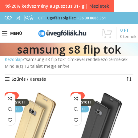
10-20% kedvezmény augusztus 31-ig |
részletek
0
0
FT
Ügyfélszolgálat:
+36 30 8686 351
0
FT
MENÜ
0
termék
samsung s8 flip tok
Kezdőlap
“samsung s8 flip tok” címkével rendelkező termékek
Mind a(z) 12 találat megjelenítve
Szűrés / Keresés
-33%
-33%
ELFOGYOTT
ELFOGYOTT
KIEMELT
KIEMELT