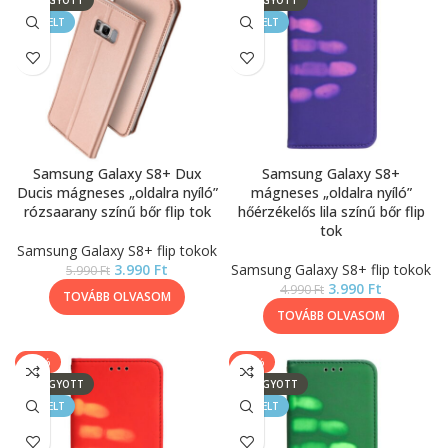
ELFOGYOTT
ELFOGYOTT
KIEMELT
KIEMELT
Samsung Galaxy S8+ Dux
Samsung Galaxy S8+
Ducis mágneses „oldalra nyíló”
mágneses „oldalra nyíló”
rózsaarany színű bőr flip tok
hőérzékelős lila színű bőr flip
tok
Samsung Galaxy S8+ flip tokok
3.990
Ft
Samsung Galaxy S8+ flip tokok
5.990
Ft
3.990
Ft
4.990
Ft
TOVÁBB OLVASOM
TOVÁBB OLVASOM
-20%
-20%
ELFOGYOTT
ELFOGYOTT
KIEMELT
KIEMELT