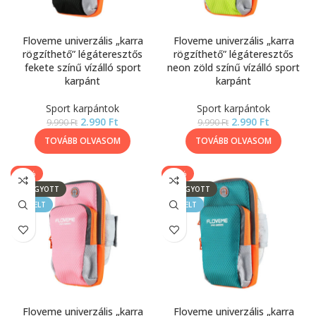
Floveme univerzális „karra
Floveme univerzális „karra
rögzíthető” légáteresztős
rögzíthető” légáteresztős
fekete színű vízálló sport
neon zöld színű vízálló sport
karpánt
karpánt
Sport karpántok
Sport karpántok
2.990
Ft
2.990
Ft
9.990
Ft
9.990
Ft
TOVÁBB OLVASOM
TOVÁBB OLVASOM
-70%
-70%
ELFOGYOTT
ELFOGYOTT
KIEMELT
KIEMELT
Floveme univerzális „karra
Floveme univerzális „karra