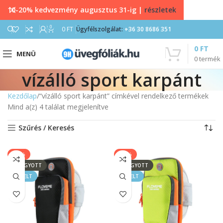
10-20% kedvezmény augusztus 31-ig |
részletek
0
0
FT
Ügyfélszolgálat:
+36 30 8686 351
0
FT
MENÜ
0
termék
vízálló sport karpánt
Kezdőlap
“vízálló sport karpánt” címkével rendelkező termékek
Mind a(z) 4 találat megjelenítve
Szűrés / Keresés
-70%
-70%
ELFOGYOTT
ELFOGYOTT
KIEMELT
KIEMELT