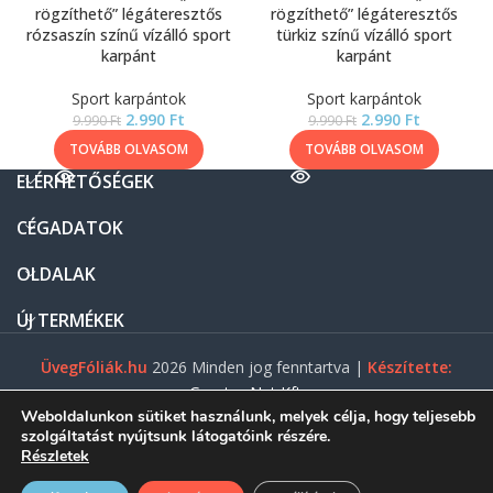
rögzíthető” légáteresztős
rögzíthető” légáteresztős
rózsaszín színű vízálló sport
türkiz színű vízálló sport
karpánt
karpánt
Sport karpántok
Sport karpántok
2.990
Ft
2.990
Ft
9.990
Ft
9.990
Ft
TOVÁBB OLVASOM
TOVÁBB OLVASOM
ELÉRHETŐSÉGEK
CÉGADATOK
OLDALAK
ÚJ TERMÉKEK
ÜvegFóliák.hu
2026 Minden jog fenntartva |
Készítette:
Gasztro Net Kft.
Weboldalunkon sütiket használunk, melyek célja, hogy teljesebb
szolgáltatást nyújtsunk látogatóink részére.
Részletek
0