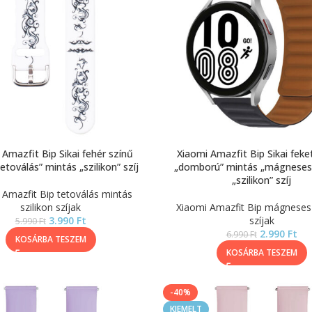
 Amazfit Bip Sikai fehér színű
Xiaomi Amazfit Bip Sikai feke
tetoválás” mintás „szilikon” szíj
„domború” mintás „mágneses
„szilikon” szíj
 Amazfit Bip tetoválás mintás
szilikon szíjak
Xiaomi Amazfit Bip mágneses 
3.990
Ft
szíjak
5.990
Ft
2.990
Ft
6.990
Ft
KOSÁRBA TESZEM
KOSÁRBA TESZEM
-40%
KIEMELT