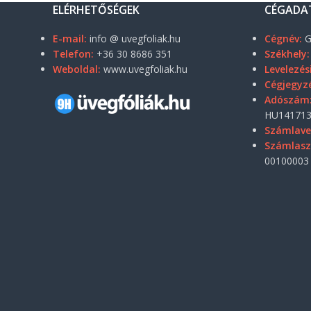
ELÉRHETŐSÉGEK
CÉGADA
E-mail:
info @ uvegfoliak.hu
Cégnév:
G
Telefon:
+36 30 8686 351
Székhely:
Weboldal:
www.uvegfoliak.hu
Levelezés
Cégjegyz
Adószám
HU141713
Számlave
Számlas
00100003