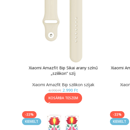
Xiaomi Amazfit Bip Sikai arany színű
Xiaomi Ama
„szilikon” szíj
Xiaomi Amazfit Bip szilikon szíjak
Xiaom
2.990
Ft
4.990
Ft
KOSÁRBA TESZEM
-33%
-33%
KIEMELT
KIEMELT