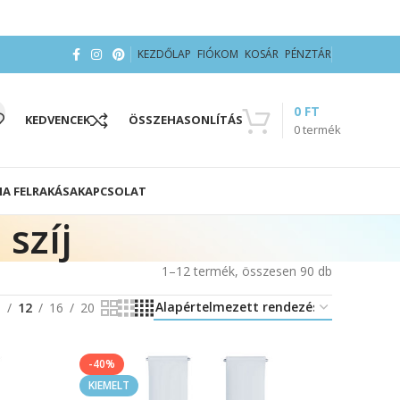
KEZDŐLAP
FIÓKOM
KOSÁR
PÉNZTÁR
0
FT
KEDVENCEK
ÖSSZEHASONLÍTÁS
0
termék
IA FELRAKÁSA
KAPCSOLAT
szíj
1–12 termék, összesen 90 db
8
12
16
20
-40%
KIEMELT