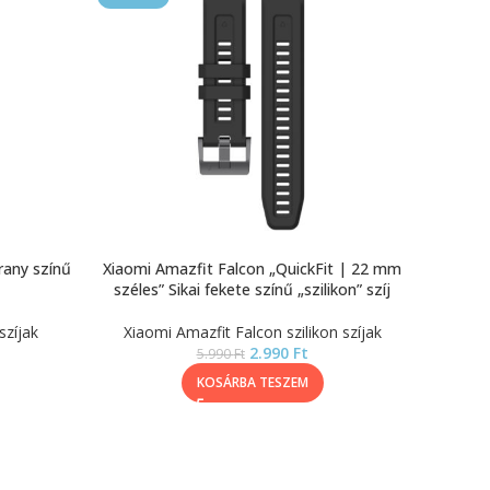
rany színű
Xiaomi Amazfit Falcon „QuickFit | 22 mm
széles” Sikai fekete színű „szilikon” szíj
szíjak
Xiaomi Amazfit Falcon szilikon szíjak
2.990
Ft
5.990
Ft
KOSÁRBA TESZEM