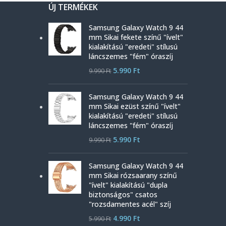
ÚJ TERMÉKEK
Samsung Galaxy Watch 9 44
mm Sikai fekete színű "ívelt"
kialakítású "eredeti" stílusú
láncszemes "fém" óraszíj
5.990
Ft
9.990
Ft
Samsung Galaxy Watch 9 44
mm Sikai ezüst színű "ívelt"
kialakítású "eredeti" stílusú
láncszemes "fém" óraszíj
5.990
Ft
9.990
Ft
Samsung Galaxy Watch 9 44
mm Sikai rózsaarany színű
"ívelt" kialakítású "dupla
biztonságos" csatos
"rozsdamentes acél" szíj
4.990
Ft
5.990
Ft