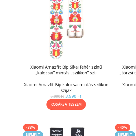
Xiaomi Amazfit Bip Sikai fehér színű
Xiaomi
„kalocsai” mintás „szilikon” szíj
„törzsi 
Xiaomi Amazfit Bip kalocsai mintás szilikon
Xiaomi
szíjak
3.990
Ft
5.990
Ft
KOSÁRBA TESZEM
-33%
-40%
KIEMELT
KIEMELT