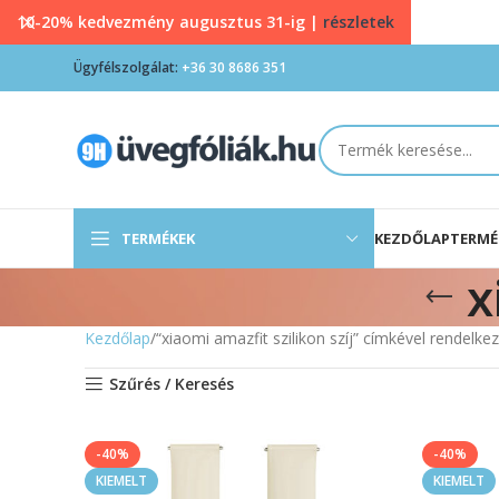
10-20% kedvezmény augusztus 31-ig |
részletek
Ügyfélszolgálat:
+36 30 8686 351
TERMÉKEK
KEZDŐLAP
TERMÉ
x
Kezdőlap
“xiaomi amazfit szilikon szíj” címkével rendelk
Szűrés / Keresés
-40%
-40%
KIEMELT
KIEMELT