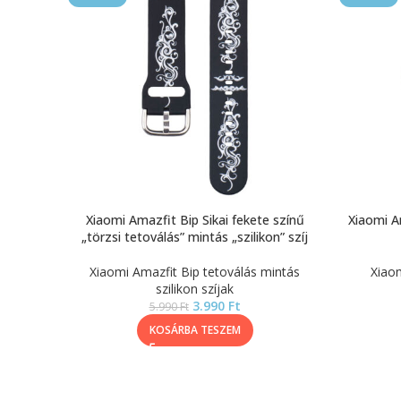
Xiaomi Amazfit Bip Sikai fekete színű
Xiaomi A
„törzsi tetoválás” mintás „szilikon” szíj
Xiaomi Amazfit Bip tetoválás mintás
Xiaom
szilikon szíjak
3.990
Ft
5.990
Ft
KOSÁRBA TESZEM