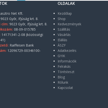
TOK
OLDALAK
asztro Net Kft.
Kezdőlap
9023 Győr, Ifjúság krt. 8.
Shop
i cím:
9023 Győr, Ifjúság krt. 8.
Kedvezmények
ékszám:
08-09-015785
Szállítás
:
14171341-2-08 (közösségi:
Vásárlás
41)
Elállás
zető:
Raiffeisen Bank
ÁSZF
zám:
12096729-00346100-
Adatkezelés
GYIK
Információk
Felrakás
Törésteszt
Blog
Rólunk
Kapcsolat