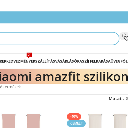
ÚJ
KEK
KEDVEZMÉNYEK
SZÁLLÍTÁS
VÁSÁRLÁS
ÓRASZÍJ FELRAKÁSA
ÜVEGFÓL
iaomi amazfit szilikon 
ező termékek
Mutat
-40%
KIEMELT