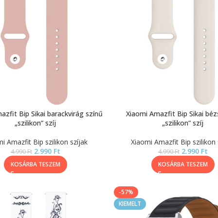
zfit Bip Sikai barackvirág színű
Xiaomi Amazfit Bip Sikai béz
„szilikon” szíj
„szilikon” szíj
i Amazfit Bip szilikon szíjak
Xiaomi Amazfit Bip szilikon 
2.990
Ft
2.990
Ft
4.990
Ft
4.990
Ft
KOSÁRBA TESZEM
KOSÁRBA TESZEM
-57%
KIEMELT