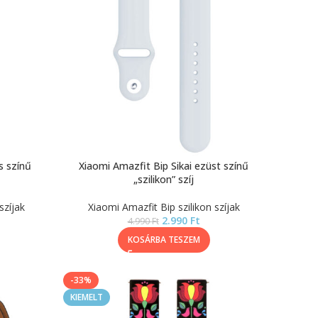
s színű
Xiaomi Amazfit Bip Sikai ezüst színű
„szilikon” szíj
szíjak
Xiaomi Amazfit Bip szilikon szíjak
2.990
Ft
4.990
Ft
KOSÁRBA TESZEM
-33%
KIEMELT