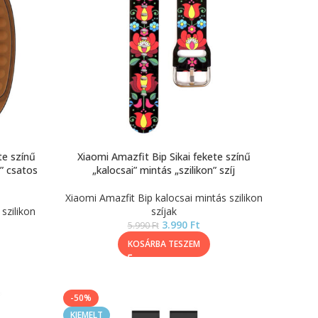
te színű
Xiaomi Amazfit Bip Sikai fekete színű
” csatos
„kalocsai” mintás „szilikon” szíj
Xiaomi Amazfit Bip kalocsai mintás szilikon
szilikon
szíjak
3.990
Ft
5.990
Ft
KOSÁRBA TESZEM
-50%
KIEMELT