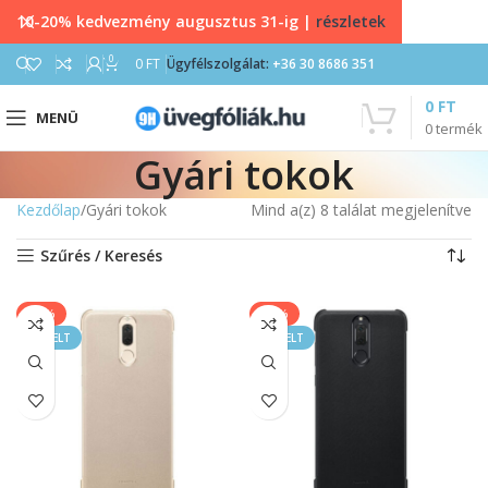
10-20% kedvezmény augusztus 31-ig |
részletek
0
0
FT
Ügyfélszolgálat:
+36 30 8686 351
0
FT
MENÜ
0
termék
Gyári tokok
Kezdőlap
Gyári tokok
Mind a(z) 8 találat megjelenítve
Szűrés / Keresés
-14%
-14%
KIEMELT
KIEMELT