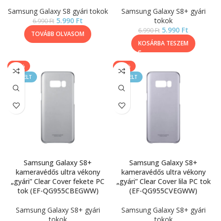
Samsung Galaxy S8 gyári tokok
Samsung Galaxy S8+ gyári
5.990
Ft
tokok
6.990
Ft
5.990
Ft
6.990
Ft
TOVÁBB OLVASOM
KOSÁRBA TESZEM
-14%
-14%
KIEMELT
KIEMELT
Samsung Galaxy S8+
Samsung Galaxy S8+
kameravédős ultra vékony
kameravédős ultra vékony
„gyári” Clear Cover fekete PC
„gyári” Clear Cover lila PC tok
tok (EF-QG955CBEGWW)
(EF-QG955CVEGWW)
Samsung Galaxy S8+ gyári
Samsung Galaxy S8+ gyári
tokok
tokok