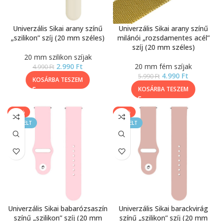
Univerzális Sikai arany színű
Univerzális Sikai arany színű
„szilikon” szíj (20 mm széles)
milánói „rozsdamentes acél”
szíj (20 mm széles)
20 mm szilikon szíjak
2.990
Ft
20 mm fém szíjak
4.990
Ft
4.990
Ft
5.990
Ft
KOSÁRBA TESZEM
KOSÁRBA TESZEM
-40%
-40%
KIEMELT
KIEMELT
Univerzális Sikai babarózsaszín
Univerzális Sikai barackvirág
színű „szilikon” szíj (20 mm
színű „szilikon” szíj (20 mm