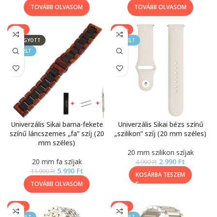
TOVÁBB OLVASOM
TOVÁBB OLVASOM
-50%
-40%
ELFOGYOTT
KIEMELT
KIEMELT
Univerzális Sikai barna-fekete
Univerzális Sikai bézs színű
színű láncszemes „fa” szíj (20
„szilikon” szíj (20 mm széles)
mm széles)
20 mm szilikon szíjak
20 mm fa szíjak
2.990
Ft
4.990
Ft
5.990
Ft
11.990
Ft
KOSÁRBA TESZEM
TOVÁBB OLVASOM
-25%
-20%