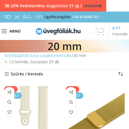
10-20% kedvezmény augusztus 31-ig |
részletek
0
0
FT
Ügyfélszolgálat:
+36 30 8686 351
0
FT
MENÜ
0
termék
20 mm
Kezdőlap
Okosóra szíjak
Univerzális
20 mm
1–12 termék, összesen 55 db
Szűrés / Keresés
-40%
-17%
KIEMELT
KIEMELT