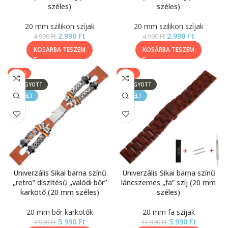
széles)
széles)
20 mm szilikon szíjak
20 mm szilikon szíjak
2.990
Ft
2.990
Ft
4.990
Ft
4.990
Ft
KOSÁRBA TESZEM
KOSÁRBA TESZEM
-25%
-50%
ELFOGYOTT
ELFOGYOTT
KIEMELT
KIEMELT
Univerzális Sikai barna színű
Univerzális Sikai barna színű
„retro” díszítésű „valódi bőr”
láncszemes „fa” szíj (20 mm
karkötő (20 mm széles)
széles)
20 mm bőr karkötők
20 mm fa szíjak
5.990
Ft
5.990
Ft
7.990
Ft
11.990
Ft