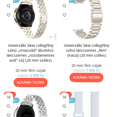
KIEMELT
KIEMELT
Univerzális Sikai csillagfény
Univerzális Sikai csillagfény
színű „strasszkő” díszítésű
színű láncszemes „fém”
láncszemes „rozsdamentes
óraszíj (20 mm széles)
acél” szíj (20 mm széles)
20 mm fém szíjak
20 mm fém szíjak
7.990
Ft
9.990
Ft
5.990
Ft
7.990
Ft
KOSÁRBA TESZEM
KOSÁRBA TESZEM
-25%
-40%
KIEMELT
KIEMELT