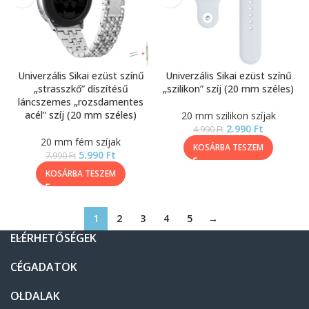
Univerzális Sikai ezüst színű
Univerzális Sikai ezüst színű
„strasszkő” díszítésű
„szilikon” szíj (20 mm széles)
láncszemes „rozsdamentes
acél” szíj (20 mm széles)
20 mm szilikon szíjak
2.990
Ft
4.990
Ft
20 mm fém szíjak
KOSÁRBA TESZEM
5.990
Ft
7.990
Ft
KOSÁRBA TESZEM
1
2
3
4
5
→
ELÉRHETŐSÉGEK
CÉGADATOK
OLDALAK