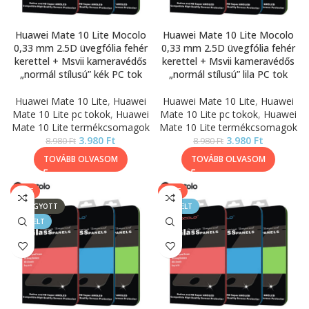
Huawei Mate 10 Lite Mocolo
Huawei Mate 10 Lite Mocolo
0,33 mm 2.5D üvegfólia fehér
0,33 mm 2.5D üvegfólia fehér
kerettel + Msvii kameravédős
kerettel + Msvii kameravédős
„normál stílusú” kék PC tok
„normál stílusú” lila PC tok
Huawei Mate 10 Lite
,
Huawei
Huawei Mate 10 Lite
,
Huawei
Mate 10 Lite pc tokok
,
Huawei
Mate 10 Lite pc tokok
,
Huawei
Mate 10 Lite termékcsomagok
Mate 10 Lite termékcsomagok
3.980
Ft
3.980
Ft
8.980
Ft
8.980
Ft
TOVÁBB OLVASOM
TOVÁBB OLVASOM
SALE
SALE
ELFOGYOTT
KIEMELT
KIEMELT