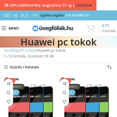
10-20% kedvezmény augusztus 31-ig |
részletek
0
0
FT
Ügyfélszolgálat:
+36 30 8686 351
0
FT
MENÜ
0
termék
Huawei pc tokok
Kezdőlap
PC tokok
Huawei pc tokok
1–12 termék, összesen 98 db
Szűrés / Keresés
SALE
SALE
ELFOGYOTT
ELFOGYOTT
KIEMELT
KIEMELT