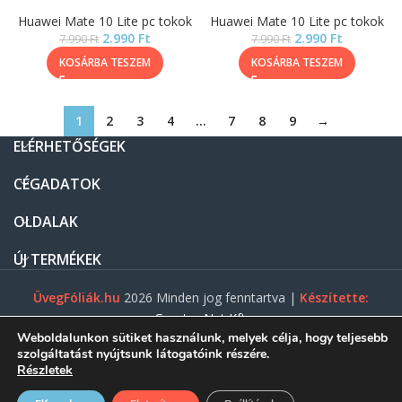
Huawei Mate 10 Lite pc tokok
Huawei Mate 10 Lite pc tokok
2.990
Ft
2.990
Ft
7.990
Ft
7.990
Ft
KOSÁRBA TESZEM
KOSÁRBA TESZEM
1
2
3
4
…
7
8
9
→
ELÉRHETŐSÉGEK
CÉGADATOK
OLDALAK
ÚJ TERMÉKEK
ÜvegFóliák.hu
2026 Minden jog fenntartva |
Készítette:
Gasztro Net Kft.
Weboldalunkon sütiket használunk, melyek célja, hogy teljesebb
szolgáltatást nyújtsunk látogatóink részére.
Részletek
0