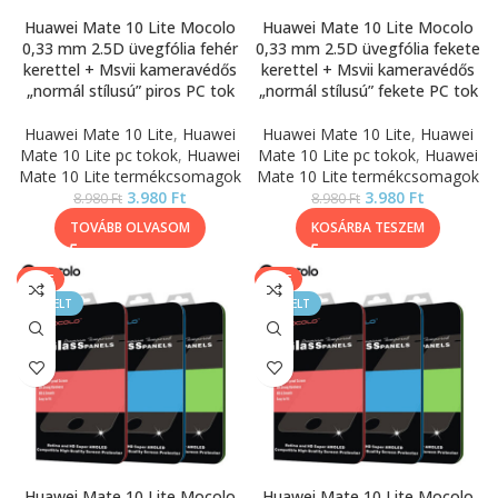
Huawei Mate 10 Lite Mocolo
Huawei Mate 10 Lite Mocolo
0,33 mm 2.5D üvegfólia fehér
0,33 mm 2.5D üvegfólia fekete
kerettel + Msvii kameravédős
kerettel + Msvii kameravédős
„normál stílusú” piros PC tok
„normál stílusú” fekete PC tok
Huawei Mate 10 Lite
,
Huawei
Huawei Mate 10 Lite
,
Huawei
Mate 10 Lite pc tokok
,
Huawei
Mate 10 Lite pc tokok
,
Huawei
Mate 10 Lite termékcsomagok
Mate 10 Lite termékcsomagok
3.980
Ft
3.980
Ft
8.980
Ft
8.980
Ft
TOVÁBB OLVASOM
KOSÁRBA TESZEM
SALE
SALE
KIEMELT
KIEMELT
Huawei Mate 10 Lite Mocolo
Huawei Mate 10 Lite Mocolo