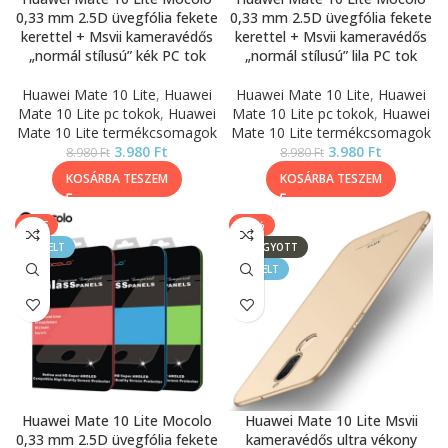
0,33 mm 2.5D üvegfólia fekete
0,33 mm 2.5D üvegfólia fekete
kerettel + Msvii kameravédős
kerettel + Msvii kameravédős
„normál stílusú” kék PC tok
„normál stílusú” lila PC tok
Huawei Mate 10 Lite
,
Huawei
Huawei Mate 10 Lite
,
Huawei
Mate 10 Lite pc tokok
,
Huawei
Mate 10 Lite pc tokok
,
Huawei
Mate 10 Lite termékcsomagok
Mate 10 Lite termékcsomagok
3.980
Ft
3.980
Ft
8.980
Ft
8.980
Ft
KOSÁRBA TESZEM
KOSÁRBA TESZEM
SALE
-63%
KIEMELT
ELFOGYOTT
KIEMELT
Huawei Mate 10 Lite Mocolo
Huawei Mate 10 Lite Msvii
0,33 mm 2.5D üvegfólia fekete
kameravédős ultra vékony