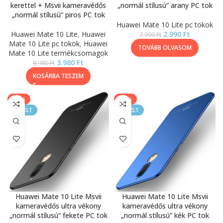
kerettel + Msvii kameravédős
„normál stílusú” arany PC tok
„normál stílusú” piros PC tok
Huawei Mate 10 Lite pc tokok
Huawei Mate 10 Lite
,
Huawei
2.990
Ft
7.990
Ft
Mate 10 Lite pc tokok
,
Huawei
TOVÁBB OLVASOM
Mate 10 Lite termékcsomagok
3.980
Ft
8.980
Ft
KOSÁRBA TESZEM
-63%
-63%
KIEMELT
KIEMELT
Huawei Mate 10 Lite Msvii
Huawei Mate 10 Lite Msvii
kameravédős ultra vékony
kameravédős ultra vékony
„normál stílusú” fekete PC tok
„normál stílusú” kék PC tok