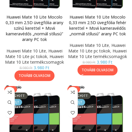
Huawei Mate 10 Lite Mocolo
Huawei Mate 10 Lite Mocolo
0,33 mm 2.5D üvegfólia arany
0,33 mm 2.5D üvegfólia fehér
színű kerettel + Msvii
kerettel + Msvii kameravédős
kameravédős „normál stílusú”
„normál stílusú” arany PC tok
arany PC tok
Huawei Mate 10 Lite
,
Huawei
Huawei Mate 10 Lite
,
Huawei
Mate 10 Lite pc tokok
,
Huawei
Mate 10 Lite pc tokok
,
Huawei
Mate 10 Lite termékcsomagok
Mate 10 Lite termékcsomagok
3.980
Ft
8.980
Ft
3.980
Ft
8.980
Ft
TOVÁBB OLVASOM
TOVÁBB OLVASOM
SALE
SALE
ELFOGYOTT
ELFOGYOTT
KIEMELT
KIEMELT