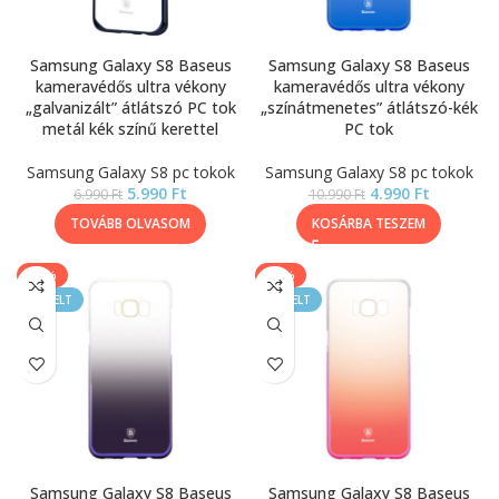
Samsung Galaxy S8 Baseus
Samsung Galaxy S8 Baseus
kameravédős ultra vékony
kameravédős ultra vékony
„galvanizált” átlátszó PC tok
„színátmenetes” átlátszó-kék
metál kék színű kerettel
PC tok
Samsung Galaxy S8 pc tokok
Samsung Galaxy S8 pc tokok
5.990
Ft
4.990
Ft
6.990
Ft
10.990
Ft
TOVÁBB OLVASOM
KOSÁRBA TESZEM
-55%
-55%
KIEMELT
KIEMELT
Samsung Galaxy S8 Baseus
Samsung Galaxy S8 Baseus