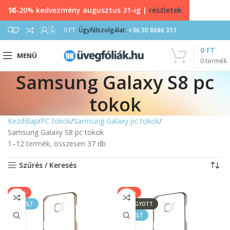
10-20% kedvezmény augusztus 31-ig |
részletek
0
0
FT
Ügyfélszolgálat:
+36 30 8686 351
0
FT
MENÜ
0
termék
Samsung Galaxy S8 pc
tokok
Kezdőlap
PC tokok
Samsung Galaxy pc tokok
Samsung Galaxy S8 pc tokok
1–12 termék, összesen 37 db
Szűrés / Keresés
-14%
-14%
KIEMELT
ELFOGYOTT
KIEMELT