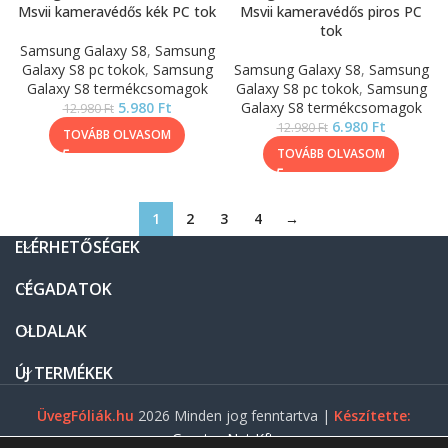
Msvii kameravédős kék PC tok
Msvii kameravédős piros PC
tok
Samsung Galaxy S8
,
Samsung
Galaxy S8 pc tokok
,
Samsung
Samsung Galaxy S8
,
Samsung
Galaxy S8 termékcsomagok
Galaxy S8 pc tokok
,
Samsung
5.980
Ft
Galaxy S8 termékcsomagok
12.980
Ft
6.980
Ft
12.980
Ft
TOVÁBB OLVASOM
TOVÁBB OLVASOM
1
2
3
4
→
ELÉRHETŐSÉGEK
CÉGADATOK
OLDALAK
ÚJ TERMÉKEK
ÜvegFóliák.hu
2026 Minden jog fenntartva |
Készítette:
Gasztro Net Kft.