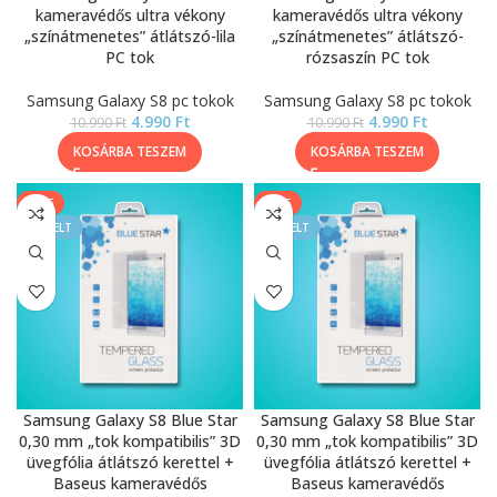
kameravédős ultra vékony
kameravédős ultra vékony
„színátmenetes” átlátszó-lila
„színátmenetes” átlátszó-
PC tok
rózsaszín PC tok
Samsung Galaxy S8 pc tokok
Samsung Galaxy S8 pc tokok
4.990
Ft
4.990
Ft
10.990
Ft
10.990
Ft
KOSÁRBA TESZEM
KOSÁRBA TESZEM
SALE
SALE
KIEMELT
KIEMELT
Samsung Galaxy S8 Blue Star
Samsung Galaxy S8 Blue Star
0,30 mm „tok kompatibilis” 3D
0,30 mm „tok kompatibilis” 3D
üvegfólia átlátszó kerettel +
üvegfólia átlátszó kerettel +
Baseus kameravédős
Baseus kameravédős