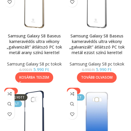
Samsung Galaxy S8 Baseus
Samsung Galaxy S8 Baseus
kameravédős ultra vékony
kameravédős ultra vékony
„galvanizált” átlátszó PC tok
„galvanizált” átlátszó PC tok
metál arany színű kerettel
metál ezüst színű kerettel
Samsung Galaxy S8 pc tokok
Samsung Galaxy S8 pc tokok
5.990
Ft
5.990
Ft
6.990
Ft
6.990
Ft
KOSÁRBA TESZEM
TOVÁBB OLVASOM
-14%
-55%
ELFOGYOTT
KIEMELT
KIEMELT