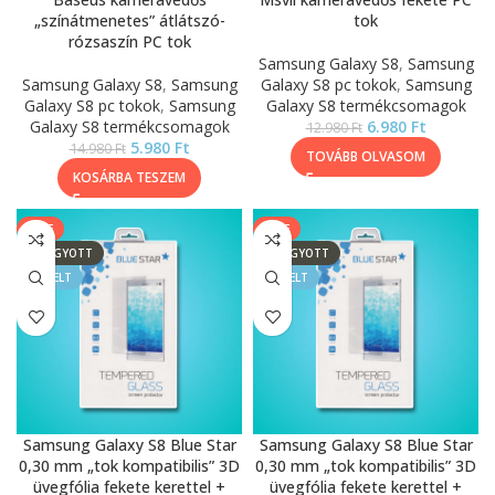
„színátmenetes” átlátszó-
tok
rózsaszín PC tok
Samsung Galaxy S8
,
Samsung
Samsung Galaxy S8
,
Samsung
Galaxy S8 pc tokok
,
Samsung
Galaxy S8 pc tokok
,
Samsung
Galaxy S8 termékcsomagok
Galaxy S8 termékcsomagok
6.980
Ft
12.980
Ft
5.980
Ft
14.980
Ft
TOVÁBB OLVASOM
KOSÁRBA TESZEM
SALE
SALE
ELFOGYOTT
ELFOGYOTT
KIEMELT
KIEMELT
Samsung Galaxy S8 Blue Star
Samsung Galaxy S8 Blue Star
0,30 mm „tok kompatibilis” 3D
0,30 mm „tok kompatibilis” 3D
üvegfólia fekete kerettel +
üvegfólia fekete kerettel +