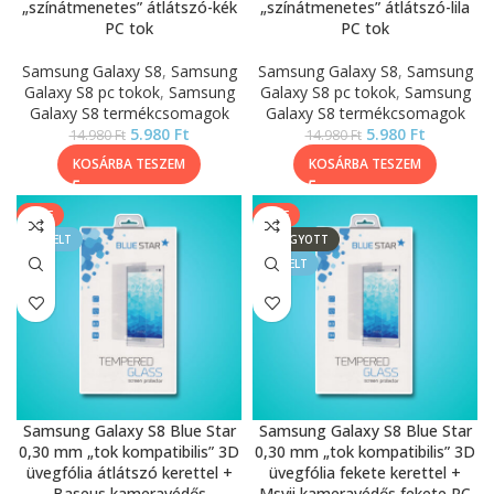
„színátmenetes” átlátszó-kék
„színátmenetes” átlátszó-lila
PC tok
PC tok
Samsung Galaxy S8
,
Samsung
Samsung Galaxy S8
,
Samsung
Galaxy S8 pc tokok
,
Samsung
Galaxy S8 pc tokok
,
Samsung
Galaxy S8 termékcsomagok
Galaxy S8 termékcsomagok
5.980
Ft
5.980
Ft
14.980
Ft
14.980
Ft
KOSÁRBA TESZEM
KOSÁRBA TESZEM
SALE
SALE
KIEMELT
ELFOGYOTT
KIEMELT
Samsung Galaxy S8 Blue Star
Samsung Galaxy S8 Blue Star
0,30 mm „tok kompatibilis” 3D
0,30 mm „tok kompatibilis” 3D
üvegfólia átlátszó kerettel +
üvegfólia fekete kerettel +
Baseus kameravédős
Msvii kameravédős fekete PC