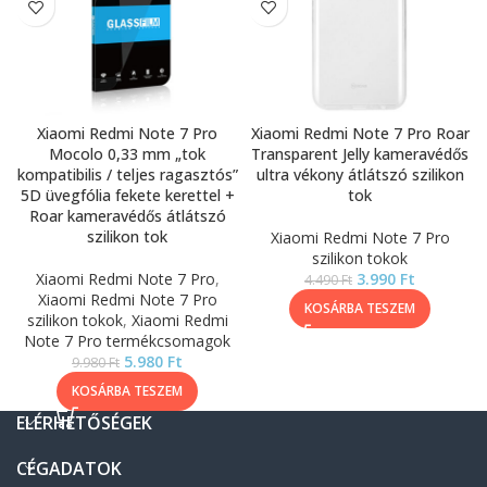
Xiaomi Redmi Note 7 Pro
Xiaomi Redmi Note 7 Pro Roar
Mocolo 0,33 mm „tok
Transparent Jelly kameravédős
kompatibilis / teljes ragasztós”
ultra vékony átlátszó szilikon
5D üvegfólia fekete kerettel +
tok
Roar kameravédős átlátszó
szilikon tok
Xiaomi Redmi Note 7 Pro
szilikon tokok
Xiaomi Redmi Note 7 Pro
,
3.990
Ft
4.490
Ft
Xiaomi Redmi Note 7 Pro
KOSÁRBA TESZEM
szilikon tokok
,
Xiaomi Redmi
Note 7 Pro termékcsomagok
5.980
Ft
9.980
Ft
KOSÁRBA TESZEM
ELÉRHETŐSÉGEK
CÉGADATOK