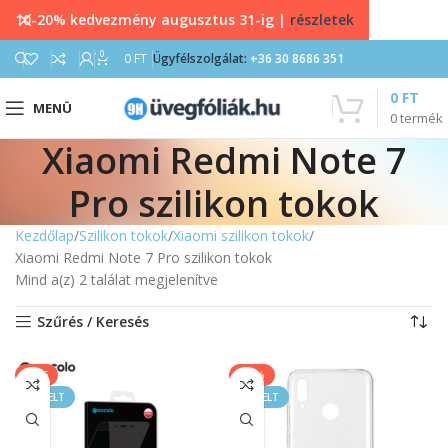
10-20% kedvezmény augusztus 31-ig |
részletek
0
0
FT
Ügyfélszolgálat:
+36 30 8686 351
0
FT
MENÜ
0
termék
Xiaomi Redmi Note 7
Pro szilikon tokok
Kezdőlap
Szilikon tokok
Xiaomi szilikon tokok
Xiaomi Redmi Note 7 Pro szilikon tokok
Mind a(z) 2 találat megjelenítve
Szűrés / Keresés
SALE
-11%
KIEMELT
KIEMELT