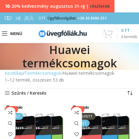
10-20% kedvezmény augusztus 31-ig |
részletek
0
0
FT
Ügyfélszolgálat:
+36 30 8686 351
0
FT
MENÜ
0
termék
Huawei
termékcsomagok
Kezdőlap
Termékcsomagok
Huawei termékcsomagok
1–12 termék, összesen 53 db
Szűrés / Keresés
SALE
SALE
KIEMELT
ELFOGYOTT
KIEMELT