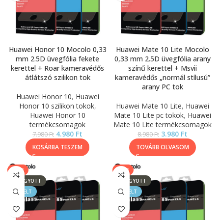
Huawei Honor 10 Mocolo 0,33
Huawei Mate 10 Lite Mocolo
mm 2.5D üvegfólia fekete
0,33 mm 2.5D üvegfólia arany
kerettel + Roar kameravédős
színű kerettel + Msvii
átlátszó szilikon tok
kameravédős „normál stílusú”
arany PC tok
Huawei Honor 10
,
Huawei
Honor 10 szilikon tokok
,
Huawei Mate 10 Lite
,
Huawei
Huawei Honor 10
Mate 10 Lite pc tokok
,
Huawei
termékcsomagok
Mate 10 Lite termékcsomagok
4.980
Ft
3.980
Ft
7.980
Ft
8.980
Ft
KOSÁRBA TESZEM
TOVÁBB OLVASOM
SALE
SALE
ELFOGYOTT
ELFOGYOTT
KIEMELT
KIEMELT