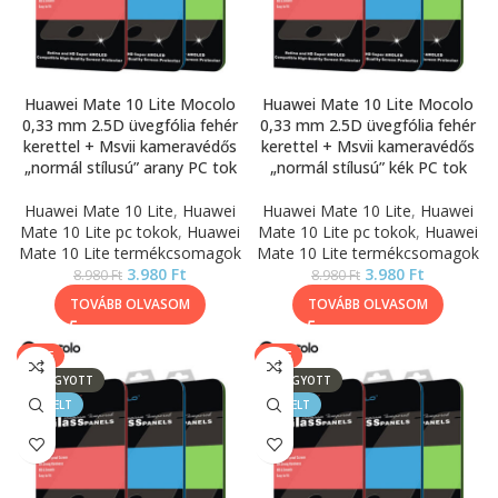
Huawei Mate 10 Lite Mocolo
Huawei Mate 10 Lite Mocolo
0,33 mm 2.5D üvegfólia fehér
0,33 mm 2.5D üvegfólia fehér
kerettel + Msvii kameravédős
kerettel + Msvii kameravédős
„normál stílusú” arany PC tok
„normál stílusú” kék PC tok
Huawei Mate 10 Lite
,
Huawei
Huawei Mate 10 Lite
,
Huawei
Mate 10 Lite pc tokok
,
Huawei
Mate 10 Lite pc tokok
,
Huawei
Mate 10 Lite termékcsomagok
Mate 10 Lite termékcsomagok
3.980
Ft
3.980
Ft
8.980
Ft
8.980
Ft
TOVÁBB OLVASOM
TOVÁBB OLVASOM
SALE
SALE
ELFOGYOTT
ELFOGYOTT
KIEMELT
KIEMELT