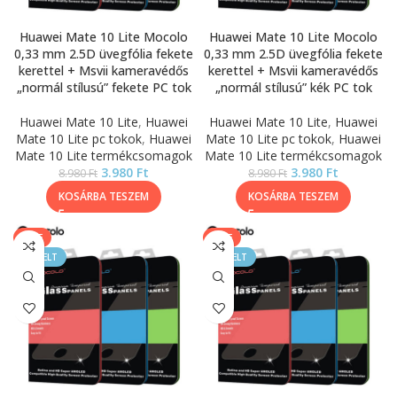
Huawei Mate 10 Lite Mocolo
Huawei Mate 10 Lite Mocolo
0,33 mm 2.5D üvegfólia fekete
0,33 mm 2.5D üvegfólia fekete
kerettel + Msvii kameravédős
kerettel + Msvii kameravédős
„normál stílusú” fekete PC tok
„normál stílusú” kék PC tok
Huawei Mate 10 Lite
,
Huawei
Huawei Mate 10 Lite
,
Huawei
Mate 10 Lite pc tokok
,
Huawei
Mate 10 Lite pc tokok
,
Huawei
Mate 10 Lite termékcsomagok
Mate 10 Lite termékcsomagok
3.980
Ft
3.980
Ft
8.980
Ft
8.980
Ft
KOSÁRBA TESZEM
KOSÁRBA TESZEM
SALE
SALE
KIEMELT
KIEMELT