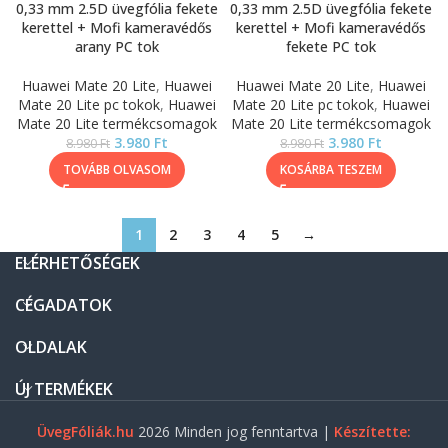
0,33 mm 2.5D üvegfólia fekete
0,33 mm 2.5D üvegfólia fekete
kerettel + Mofi kameravédős
kerettel + Mofi kameravédős
arany PC tok
fekete PC tok
Huawei Mate 20 Lite
,
Huawei
Huawei Mate 20 Lite
,
Huawei
Mate 20 Lite pc tokok
,
Huawei
Mate 20 Lite pc tokok
,
Huawei
Mate 20 Lite termékcsomagok
Mate 20 Lite termékcsomagok
3.980
Ft
3.980
Ft
8.980
Ft
8.980
Ft
TOVÁBB OLVASOM
KOSÁRBA TESZEM
1
2
3
4
5
→
ELÉRHETŐSÉGEK
CÉGADATOK
OLDALAK
ÚJ TERMÉKEK
ÜvegFóliák.hu
2026 Minden jog fenntartva |
Készítette: