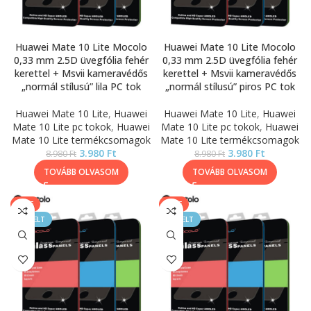
Huawei Mate 10 Lite Mocolo
Huawei Mate 10 Lite Mocolo
0,33 mm 2.5D üvegfólia fehér
0,33 mm 2.5D üvegfólia fehér
kerettel + Msvii kameravédős
kerettel + Msvii kameravédős
„normál stílusú” lila PC tok
„normál stílusú” piros PC tok
Huawei Mate 10 Lite
,
Huawei
Huawei Mate 10 Lite
,
Huawei
Mate 10 Lite pc tokok
,
Huawei
Mate 10 Lite pc tokok
,
Huawei
Mate 10 Lite termékcsomagok
Mate 10 Lite termékcsomagok
3.980
Ft
3.980
Ft
8.980
Ft
8.980
Ft
TOVÁBB OLVASOM
TOVÁBB OLVASOM
SALE
SALE
KIEMELT
KIEMELT