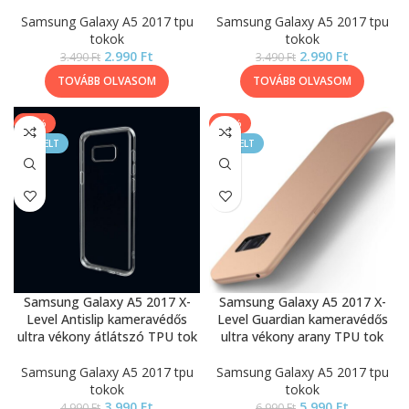
Samsung Galaxy A5 2017 tpu
Samsung Galaxy A5 2017 tpu
tokok
tokok
2.990
Ft
2.990
Ft
3.490
Ft
3.490
Ft
TOVÁBB OLVASOM
TOVÁBB OLVASOM
-20%
-14%
KIEMELT
KIEMELT
Samsung Galaxy A5 2017 X-
Samsung Galaxy A5 2017 X-
Level Antislip kameravédős
Level Guardian kameravédős
ultra vékony átlátszó TPU tok
ultra vékony arany TPU tok
Samsung Galaxy A5 2017 tpu
Samsung Galaxy A5 2017 tpu
tokok
tokok
3.990
Ft
5.990
Ft
4.990
Ft
6.990
Ft