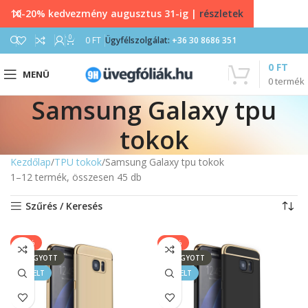
10-20% kedvezmény augusztus 31-ig |
részletek
0
0
FT
Ügyfélszolgálat:
+36 30 8686 351
0
FT
MENÜ
0
termék
Samsung Galaxy tpu
tokok
Kezdőlap
TPU tokok
Samsung Galaxy tpu tokok
1–12 termék, összesen 45 db
Szűrés / Keresés
-14%
-14%
ELFOGYOTT
ELFOGYOTT
KIEMELT
KIEMELT