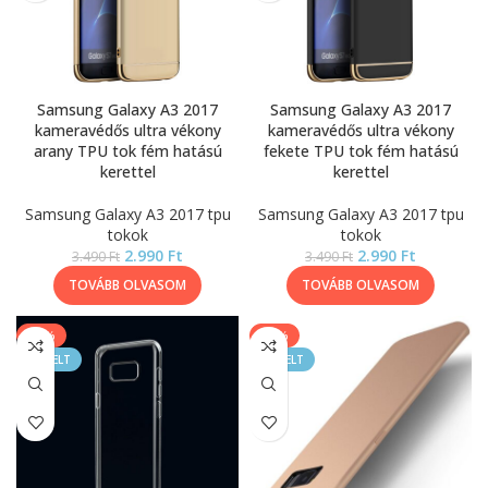
Samsung Galaxy A3 2017
Samsung Galaxy A3 2017
kameravédős ultra vékony
kameravédős ultra vékony
arany TPU tok fém hatású
fekete TPU tok fém hatású
kerettel
kerettel
Samsung Galaxy A3 2017 tpu
Samsung Galaxy A3 2017 tpu
tokok
tokok
2.990
Ft
2.990
Ft
3.490
Ft
3.490
Ft
TOVÁBB OLVASOM
TOVÁBB OLVASOM
-20%
-14%
KIEMELT
KIEMELT