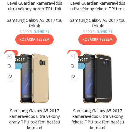
Level Guardian kameravédős
Level Guardian kameravédős
ultra vékony bordó TPU tok
ultra vékony fekete TPU tok
Samsung Galaxy A3 2017 tpu
Samsung Galaxy A3 2017 tpu
tokok
tokok
5.990
Ft
5.990
Ft
6.990
Ft
6.990
Ft
KOSÁRBA TESZEM
KOSÁRBA TESZEM
-14%
-14%
ELFOGYOTT
ELFOGYOTT
KIEMELT
KIEMELT
Samsung Galaxy A5 2017
Samsung Galaxy A5 2017
kameravédős ultra vékony
kameravédős ultra vékony
arany TPU tok fém hatású
fekete TPU tok fém hatású
kerettel
kerettel