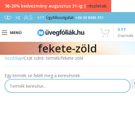
10-20% kedvezmény augusztus 31-ig |
részletek
0
0
FT
Ügyfélszolgálat:
+36 30 8686 351
0
FT
MENÜ
0
termék
fekete-zöld
Kezdőlap
Csat színe: termék
fekete-zöld
Egy termék se felelt meg a keresésnek.