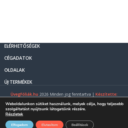
ELÉRHETŐSÉGEK
CÉGADATOK
OLDALAK
ÚJ TERMÉKEK
ÜvegFóliák.hu
2026 Minden jog fenntartva |
Készítette:
Gasztro Net Kft.
Weboldalunkon sütiket használunk, melyek célja, hogy teljesebb
szolgáltatást nyújtsunk látogatóink részére.
Részletek
0
Elfogadom
Elutasítom
Beállítások